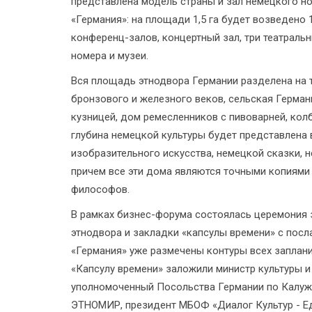
представлена модель страны и зал немецкого но
«Германия»: на площади 1,5 га будет возведено
конференц-залов, концертный зал, три театраль
номера и музеи.
Вся площадь этнодвора Германии разделена на 
бронзового и железного веков, сельская Герман
кузницей, дом ремесленников с пивоварней, колб
глубина немецкой культуры будет представлена 
изобразительного искусства, немецкой сказки,
причем все эти дома являются точными копиями 
философов.
В рамках бизнес-форума состоялась церемония 
этнодвора и закладки «капсулы времени» с посл
«Германия» уже размечены контуры всех заплани
«Капсулу времени» заложили министр культуры и
уполномоченный Посольства Германии по Калужс
ЭТНОМИР, президент МБОФ «Диалог Культур - Е