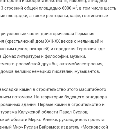
ваторства и изобретательства. И, наконец, этнодвор
2
 13 строений общей площадью 6000 м
, в том числе шесть
ные площадки, а также рестораны, кафе, гостиничные
три условные части: доисторическая Германия
ия (крестьянский дом XVII-XX веков с мельницей и
асным цехом, пекарней) и городская Германия. где
в Домах литературы и философии, музыки,
 немецко-российской дружбы, автомобилестроения,
домов великих немецких писателей, музыкантов,
закладки камня в строительство этого масштабного
анием потомкам. На территории будущего этнодвора
рованных зданий. Первые камни в строительство и
 туризма Калужской области Павел Суслов;
кой области Мирко Аннеке; руководитель проекта
диный Мир» Руслан Байрамов; издатель «Московской