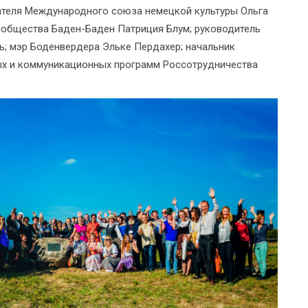
ателя Международного союза немецкой культуры Ольга
о общества Баден-Баден Патриция Блум; руководитель
ь; мэр Боденвердера Эльке Пердахер; начальник
ых и коммуникационных программ Россотрудничества