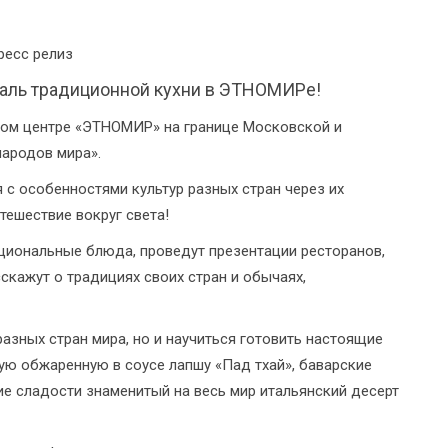
ресс релиз
валь традиционной кухни в ЭТНОМИРе!
ьном центре «ЭТНОМИР» на границе Московской и
народов мира».
с особенностями культур разных стран через их
тешествие вокруг света!
ациональные блюда, проведут презентации ресторанов,
скажут о традициях своих стран и обычаях,
азных стран мира, но и научиться готовить настоящие
ную обжаренную в соусе лапшу «Пад тхай», баварские
кие сладости знаменитый на весь мир итальянский десерт