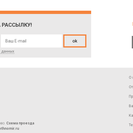
 РАССЫЛКУ!
ok
х данных
О 
От
Пр
Ва
Ка
ово.
Схема проезда
Те
thnomir.ru