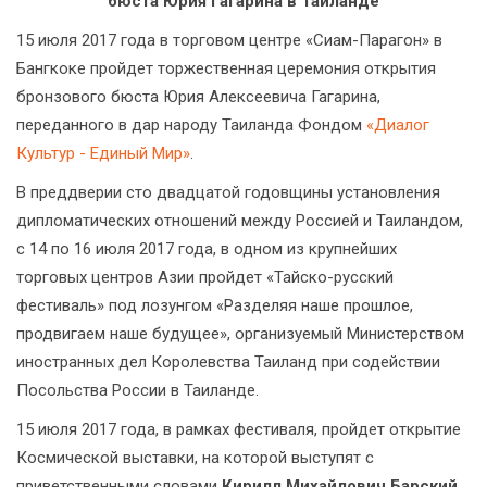
бюста Юрия Гагарина в Таиланде
15 июля 2017 года в торговом центре «Сиам-Парагон» в
Бангкоке пройдет торжественная церемония открытия
бронзового бюста Юрия Алексеевича Гагарина,
переданного в дар народу Таиланда Фондом
«Диалог
Культур - Единый Мир»
.
В преддверии сто двадцатой годовщины установления
дипломатических отношений между Россией и Таиландом,
с 14 по 16 июля 2017 года, в одном из крупнейших
торговых центров Азии пройдет «Тайско-русский
фестиваль» под лозунгом «Разделяя наше прошлое,
продвигаем наше будущее», организуемый Министерством
иностранных дел Королевства Таиланд при содействии
Посольства России в Таиланде.
15 июля 2017 года, в рамках фестиваля, пройдет открытие
Космической выставки, на которой выступят с
приветственными словами
Кирилл Михайлович Барский
,