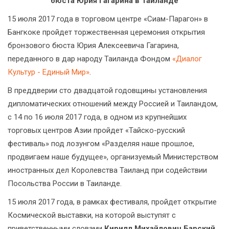
бюста Юрия Гагарина в Таиланде
15 июля 2017 года в торговом центре «Сиам-Парагон» в
Бангкоке пройдет торжественная церемония открытия
бронзового бюста Юрия Алексеевича Гагарина,
переданного в дар народу Таиланда Фондом
«Диалог
Культур - Единый Мир»
.
В преддверии сто двадцатой годовщины установления
дипломатических отношений между Россией и Таиландом,
с 14 по 16 июля 2017 года, в одном из крупнейших
торговых центров Азии пройдет «Тайско-русский
фестиваль» под лозунгом «Разделяя наше прошлое,
продвигаем наше будущее», организуемый Министерством
иностранных дел Королевства Таиланд при содействии
Посольства России в Таиланде.
15 июля 2017 года, в рамках фестиваля, пройдет открытие
Космической выставки, на которой выступят с
приветственными словами
Кирилл Михайлович Барский
,