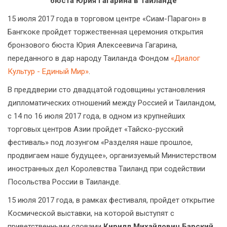
бюста Юрия Гагарина в Таиланде
15 июля 2017 года в торговом центре «Сиам-Парагон» в
Бангкоке пройдет торжественная церемония открытия
бронзового бюста Юрия Алексеевича Гагарина,
переданного в дар народу Таиланда Фондом
«Диалог
Культур - Единый Мир»
.
В преддверии сто двадцатой годовщины установления
дипломатических отношений между Россией и Таиландом,
с 14 по 16 июля 2017 года, в одном из крупнейших
торговых центров Азии пройдет «Тайско-русский
фестиваль» под лозунгом «Разделяя наше прошлое,
продвигаем наше будущее», организуемый Министерством
иностранных дел Королевства Таиланд при содействии
Посольства России в Таиланде.
15 июля 2017 года, в рамках фестиваля, пройдет открытие
Космической выставки, на которой выступят с
приветственными словами
Кирилл Михайлович Барский
,