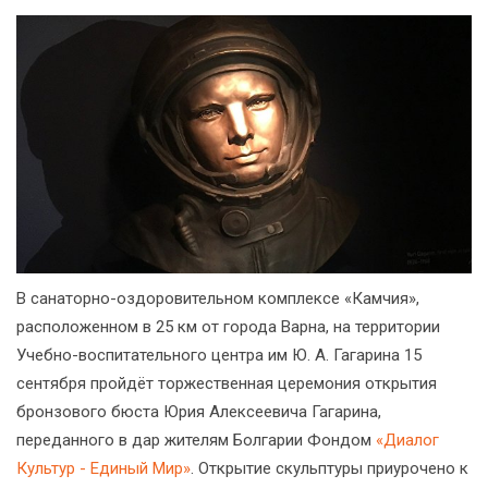
В санаторно-оздоровительном комплексе «Камчия»,
расположенном в 25 км от города Варна, на территории
Учебно-воспитательного центра им Ю. А. Гагарина 15
сентября пройдёт торжественная церемония открытия
бронзового бюста Юрия Алексеевича Гагарина,
переданного в дар жителям Болгарии Фондом
«Диалог
Культур - Единый Мир»
.
Открытие скульптуры приурочено к