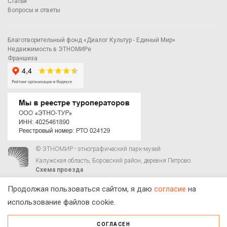
Статьи
Вопросы и ответы
Благотворительный фонд «Диалог Культур - Единый Мир»
Недвижимость в ЭТНОМИРе
Франшиза
© ЭТНОМИР - этнографический парк-музей
Калужская область, Боровский район, деревня Петрово.
Схема проезда
00
00
С 9
до 21
ежедневно:
+7 495 023-81-81
,
zakaz@ethnomir.ru
Продолжая пользоваться сайтом, я даю
согласие
на
использование файлов cookie.
СОГЛАСЕН