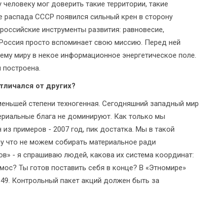
 человеку мог доверить такие территории, такие
ле распада СССР появился сильный крен в сторону
российские инструменты развития: равновесие,
, Россия просто вспоминает свою миссию. Перед ней
сему миру в некое информационное энергетическое поле.
 построена.
тличался от других?
 меньшей степени техногенная. Сегодняшний западный мир
териальные блага не доминируют. Как только мы
из примеров - 2007 год, пик достатка. Мы в такой
му что не можем собирать материальное ради
лов» - я спрашиваю людей, какова их система координат:
осмос? Ты готов поставить себя в конце? В «Этномире»
 49. Контрольный пакет акций должен быть за