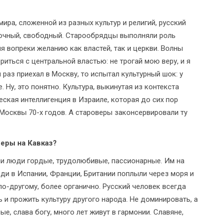
 мира, сложенной из разных культур и религий, русский
аточный, свободный. Старообрядцы выполняли роль
я вопреки желанию как властей, так и церкви. Волны
риться с центральной властью: не трогай мою веру, и я
 раз приехал в Москву, то испытал культурный шок: у
 Ну, это понятно. Культура, выкинутая из контекста
ческая интеллигенция в Израиле, которая до сих пор
Москвы 70-х годов. А староверы законсервировали ту
еры на Кавказ?
ли люди гордые, трудолюбивые, пассионарные. Им на
юди в Испании, Франции, Британии поплыли через моря и
по-другому, более органично. Русский человек всегда
ь и прожить культуру другого народа. Не доминировать, а
ые, слава богу, много лет живут в гармонии. Славяне,