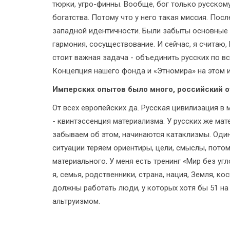
тюрки, угро-финны. Вообще, бог только русскому
богатства. Потому что у него такая миссия. Пос
западной идентичности. Были забыты основные 
гармония, сосуществование. И сейчас, я считаю
стоит важная задача - объединить русских по в
Концепция нашего фонда и «Этномира» на этом и
Имперских опытов было много, российский о
От всех европейских да. Русская цивилизация в
- квинтэссенция материализма. У русских же ма
забываем об этом, начинаются катаклизмы. Один 
ситуации теряем ориентиры, цели, смыслы, пото
материального. У меня есть тренинг «Мир без уг
я, семья, родственники, страна, нация, Земля, к
должны работать люди, у которых хотя бы 51 на
альтруизмом.