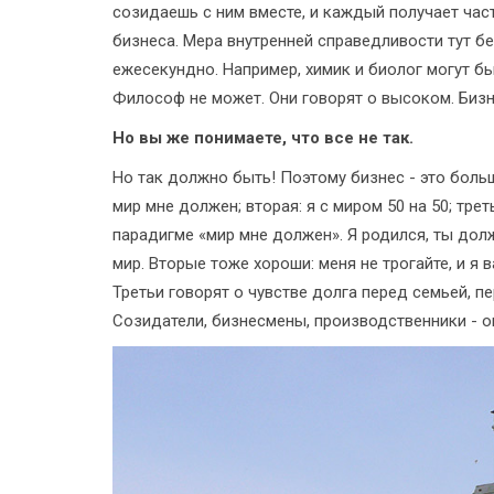
созидаешь с ним вместе, и каждый получает час
бизнеса. Мера внутренней справедливости тут б
ежесекундно. Например, химик и биолог могут б
Философ не может. Они говорят о высоком. Биз
Но вы же понимаете, что все не так.
Но так должно быть! Поэтому бизнес - это больш
мир мне должен; вторая: я с миром 50 на 50; тре
парадигме «мир мне должен». Я родился, ты долж
мир. Вторые тоже хороши: меня не трогайте, и я в
Третьи говорят о чувстве долга перед семьей, п
Созидатели, бизнесмены, производственники - он