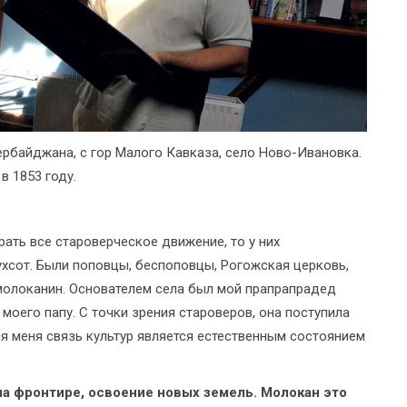
ербайджана, с гор Малого Кавказа, село Ново-Ивановка.
в 1853 году.
рать все староверческое движение, то у них
ухсот. Были поповцы, беспоповцы, Рогожская церковь,
 молоканин. Основателем села был мой прапрапрадед
моего папу. С точки зрения староверов, она поступила
ля меня связь культур является естественным состоянием
на фронтире, освоение новых земель. Молокан это