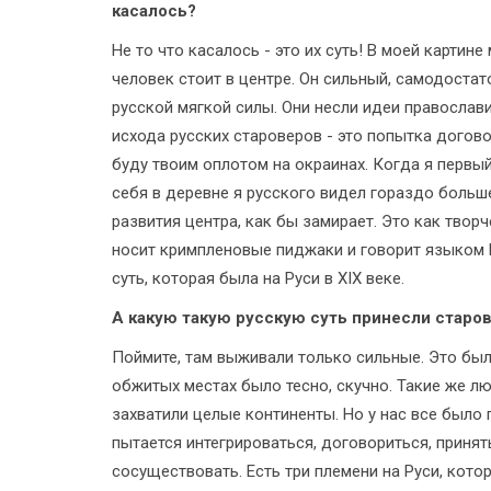
касалось?
Не то что касалось - это их суть! В моей картине
человек стоит в центре. Он сильный, самодост
русской мягкой силы. Они несли идеи православи
исхода русских староверов - это попытка догово
буду твоим оплотом на окраинах. Когда я первый
себя в деревне я русского видел гораздо больше.
развития центра, как бы замирает. Это как твор
носит кримпленовые пиджаки и говорит языком 
суть, которая была на Руси в XIX веке.
А какую такую русскую суть принесли старов
Поймите, там выживали только сильные. Это бы
обжитых местах было тесно, скучно. Такие же л
захватили целые континенты. Но у нас все было 
пытается интегрироваться, договориться, принят
сосуществовать. Есть три племени на Руси, котор