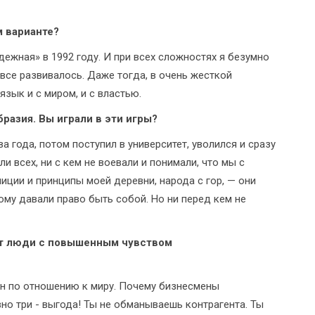
м варианте?
ежная» в 1992 году. И при всех сложностях я безумно
 все развивалось. Даже тогда, в очень жесткой
зык и с миром, и с властью.
бразия. Вы играли в эти игры?
 года, потом поступил в университет, уволился и сразу
ли всех, ни с кем не воевали и понимали, что мы с
иции и принципы моей деревни, народа с гор, — они
му давали право быть собой. Но ни перед кем не
ют люди с повышенным чувством
ен по отношению к миру. Почему бизнесмены
но три - выгода! Ты не обманываешь контрагента. Ты