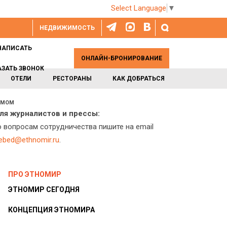
Select Language
▼
НЕДВИЖИМОСТЬ
НАПИСАТЬ
ОНЛАЙН-БРОНИРОВАНИЕ
АЗАТЬ ЗВОНОК
ОТЕЛИ
РЕСТОРАНЫ
КАК ДОБРАТЬСЯ
ИЗМОМ
ля журналистов и прессы:
о вопросам сотрудничества пишите на email
lebed@ethnomir.ru
.
ПРО ЭТНОМИР
ЭТНОМИР СЕГОДНЯ
КОНЦЕПЦИЯ ЭТНОМИРА