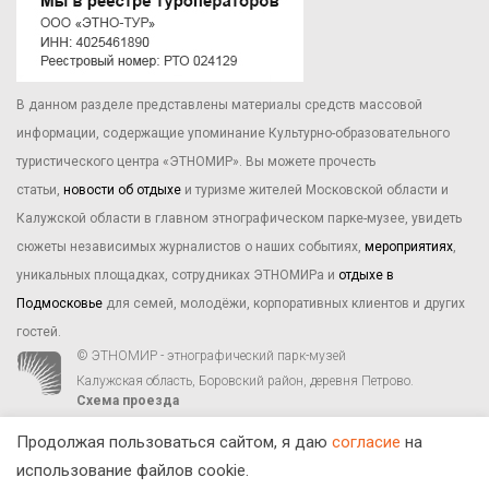
В данном разделе представлены материалы средств массовой
информации, содержащие упоминание Культурно-образовательного
туристического центра «ЭТНОМИР». Вы можете прочесть
статьи,
новости об отдыхе
и туризме жителей Московской области и
Калужской области в главном этнографическом парке-музее, увидеть
сюжеты независимых журналистов о наших событиях,
мероприятиях
,
уникальных площадках, сотрудниках ЭТНОМИРа и
отдыхе в
Подмосковье
для семей, молодёжи, корпоративных клиентов и других
гостей.
© ЭТНОМИР - этнографический парк-музей
Калужская область, Боровский район, деревня Петрово.
Схема проезда
00
00
С 9
до 21
ежедневно:
+7 495 023-81-81
,
zakaz@ethnomir.ru
Продолжая пользоваться сайтом, я даю
согласие
на
использование файлов cookie.