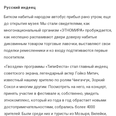
Русский индеец
Битком набитый народом автобус прибыл рано утром, еще
до открытия музея. Мы стали свидетелями, как
многонациональный организм «ЭТНОМИРА» пробуждается,
как неспешно распахивают двери доверху набитые
диковинным товаром торговые лавочки, выставляют свои
поделки ремесленники и ко входу подтягиваются первые
посетители.
«Гвоздем» программы «ТипиФеста» стал главный индеец
советского экрана, легендарный актер Гойко Митич,
известный нашему зрителю по ролям Чингачгук, Зоркий
Сокол и многим другим. Посмотреть на него, на концерт,
принять участие в фестивале и, собственно, увидеть
этнокомплекс, который из года в год обрастает новыми
достопримечательностями, собрались более 4000
зрителей. Были среди них и туристы из Мозыря, Вилейки,