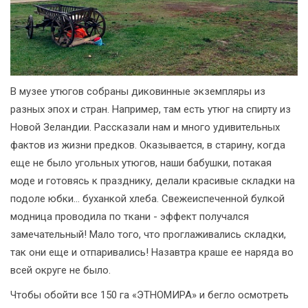
В музее утюгов собраны диковинные экземпляры из
разных эпох и стран. Например, там есть утюг на спирту из
Новой Зеландии. Рассказали нам и много удивительных
фактов из жизни предков. Оказывается, в старину, когда
еще не было угольных утюгов, наши бабушки, потакая
моде и готовясь к празднику, делали красивые складки на
подоле юбки... буханкой хлеба. Свежеиспеченной булкой
модница проводила по ткани - эффект получался
замечательный! Мало того, что проглаживались складки,
так они еще и отпаривались! Назавтра краше ее наряда во
всей округе не было.
Чтобы обойти все 150 га «ЭТНОМИРА» и бегло осмотреть