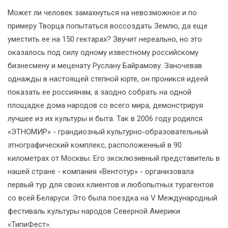
Может ли человек замахнуться на невозможное и по
примеру Творца попытаться воссоздать Землю, да еще
уместить ее на 150 гектарах? Звучит нереально, но это
оказалось под силу одному известному российскому
бизнесмену и меценату Руслану Байрамову. Заночевав
однажды в настоящей степной юрте, он проникся идеей
показать ее россиянам, а заодно собрать на одной
площадке дома народов со всего мира, демонстрируя
лучшее из их культуры и быта. Так в 2006 году родился
«ЭТНОМИР» - грандиозный культурно-образовательный
этнографический комплекс, расположенный в 90
километрах от Москвы. Его эксклюзивный представитель в
нашей стране - компания «Вентотур» - организовала
первый тур для своих клиентов и любопытных турагентов
со всей Беларуси. Это была поездка на V Международный
фестиваль культуры народов Северной Америки
«ТипиФест».