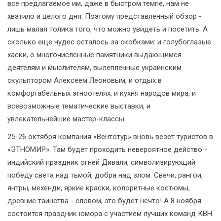
все предлагаемое им, даже в быстром темпе, нам не
хватило и целого дня. Поэтому представленный обзор -
лишь малая толика того, что можно увидеть и посетить. А
сколько еще чудес осталось за скобками: и голубоглазые
хаски, о многочисленные памятники выдающимся
деятелям и мыслителям, вылепленные украинским
скульптором Алексеем Леоновым, и отдых в
комфортабельных этноотелях, и кухня народов мира, и
всевозможные тематические выставки, и
увлекательнейшие мастер-классы.
25-26 октября компания «Вентотур» вновь везет туристов в
«ЭТНОМИР». Там будет проходить невероятное действо -
индийский праздник огней Дивали, символизирующий
победу света над тьмой, добра над злом. Свечи, рангои,
янтры, мехенди, яркие краски, колоритные костюмы,
древние таинства - словом, это будет нечто! А 8 ноября
состоится праздник юмора с участием лучших команд КВН.