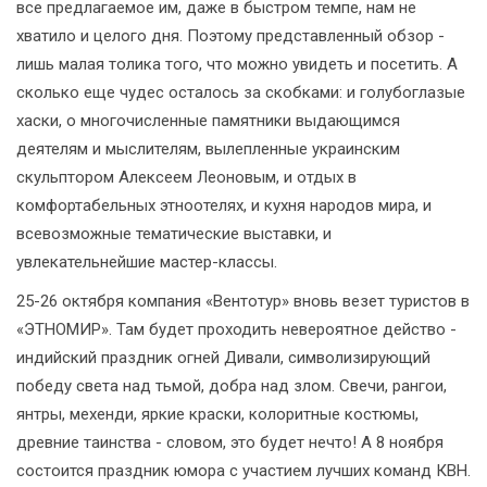
все предлагаемое им, даже в быстром темпе, нам не
хватило и целого дня. Поэтому представленный обзор -
лишь малая толика того, что можно увидеть и посетить. А
сколько еще чудес осталось за скобками: и голубоглазые
хаски, о многочисленные памятники выдающимся
деятелям и мыслителям, вылепленные украинским
скульптором Алексеем Леоновым, и отдых в
комфортабельных этноотелях, и кухня народов мира, и
всевозможные тематические выставки, и
увлекательнейшие мастер-классы.
25-26 октября компания «Вентотур» вновь везет туристов в
«ЭТНОМИР». Там будет проходить невероятное действо -
индийский праздник огней Дивали, символизирующий
победу света над тьмой, добра над злом. Свечи, рангои,
янтры, мехенди, яркие краски, колоритные костюмы,
древние таинства - словом, это будет нечто! А 8 ноября
состоится праздник юмора с участием лучших команд КВН.