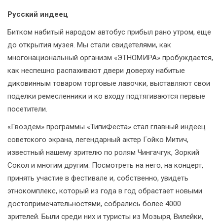
Русский индеец
Битком набитый народом автобус прибыл рано утром, еще
до открытия музея. Мы стали свидетелями, как
многонациональный организм «ЭТНОМИРА» пробуждается,
как неспешно распахивают двери доверху набитые
диковинным товаром торговые лавочки, выставляют свои
поделки ремесленники и ко входу подтягиваются первые
посетители.
«Гвоздем» программы «ТипиФеста» стал главный индеец
советского экрана, легендарный актер Гойко Митич,
известный нашему зрителю по ролям Чингачгук, Зоркий
Сокол и многим другим. Посмотреть на него, на концерт,
принять участие в фестивале и, собственно, увидеть
этнокомплекс, который из года в год обрастает новыми
достопримечательностями, собрались более 4000
зрителей. Были среди них и туристы из Мозыря, Вилейки,