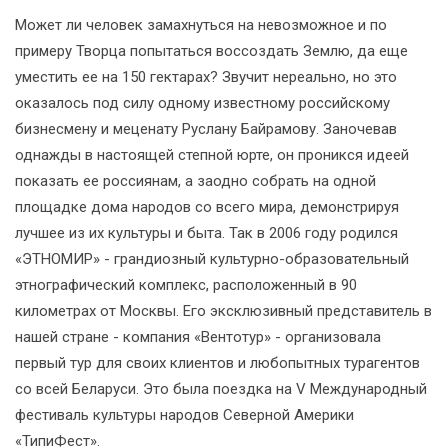
Может ли человек замахнуться на невозможное и по
примеру Творца попытаться воссоздать Землю, да еще
уместить ее на 150 гектарах? Звучит нереально, но это
оказалось под силу одному известному российскому
бизнесмену и меценату Руслану Байрамову. Заночевав
однажды в настоящей степной юрте, он проникся идеей
показать ее россиянам, а заодно собрать на одной
площадке дома народов со всего мира, демонстрируя
лучшее из их культуры и быта. Так в 2006 году родился
«ЭТНОМИР» - грандиозный культурно-образовательный
этнографический комплекс, расположенный в 90
километрах от Москвы. Его эксклюзивный представитель в
нашей стране - компания «Вентотур» - организовала
первый тур для своих клиентов и любопытных турагентов
со всей Беларуси. Это была поездка на V Международный
фестиваль культуры народов Северной Америки
«ТипиФест».