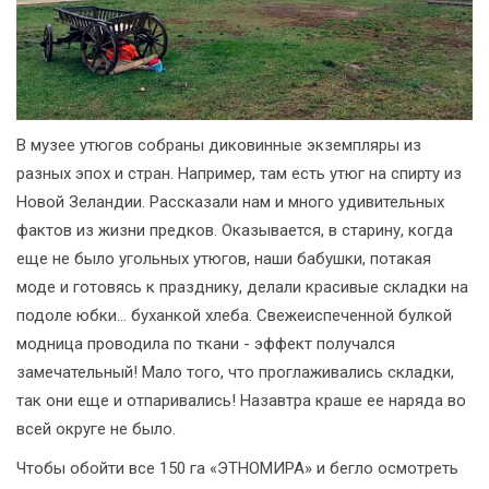
В музее утюгов собраны диковинные экземпляры из
разных эпох и стран. Например, там есть утюг на спирту из
Новой Зеландии. Рассказали нам и много удивительных
фактов из жизни предков. Оказывается, в старину, когда
еще не было угольных утюгов, наши бабушки, потакая
моде и готовясь к празднику, делали красивые складки на
подоле юбки... буханкой хлеба. Свежеиспеченной булкой
модница проводила по ткани - эффект получался
замечательный! Мало того, что проглаживались складки,
так они еще и отпаривались! Назавтра краше ее наряда во
всей округе не было.
Чтобы обойти все 150 га «ЭТНОМИРА» и бегло осмотреть