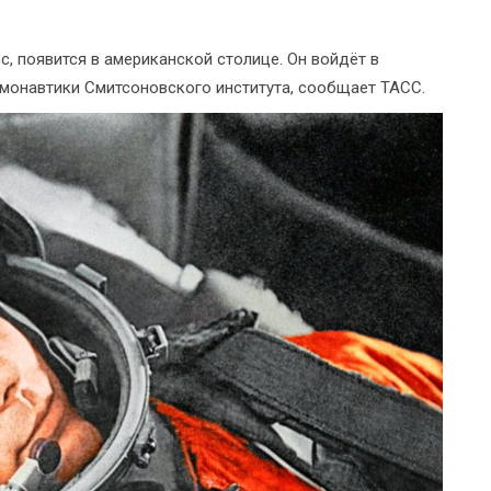
, появится в американской столице. Он войдёт в
монавтики Смитсоновского института, сообщает ТАСС.