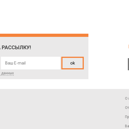
 РАССЫЛКУ!
ok
х данных
О 
От
Пр
Ва