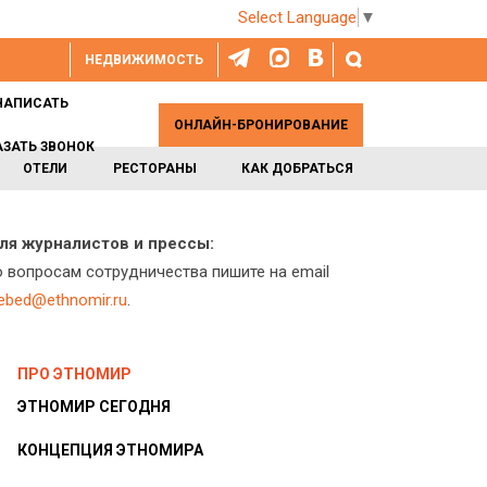
Select Language
▼
НЕДВИЖИМОСТЬ
НАПИСАТЬ
ОНЛАЙН-БРОНИРОВАНИЕ
АЗАТЬ ЗВОНОК
ОТЕЛИ
РЕСТОРАНЫ
КАК ДОБРАТЬСЯ
ля журналистов и прессы:
о вопросам сотрудничества пишите на email
lebed@ethnomir.ru
.
ПРО ЭТНОМИР
ЭТНОМИР СЕГОДНЯ
КОНЦЕПЦИЯ ЭТНОМИРА