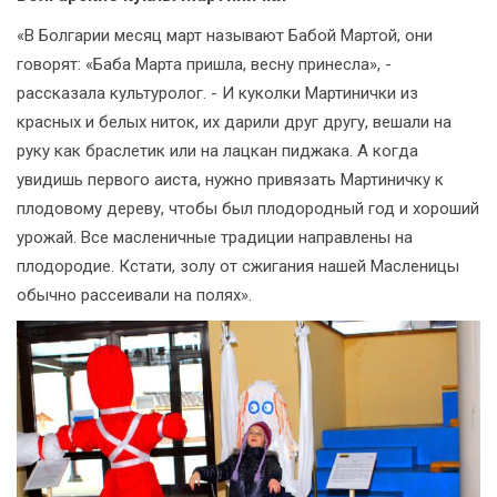
«В Болгарии месяц март называют Бабой Мартой, они
говорят: «Баба Марта пришла, весну принесла», -
рассказала культуролог. - И куколки Мартинички из
красных и белых ниток, их дарили друг другу, вешали на
руку как браслетик или на лацкан пиджака. А когда
увидишь первого аиста, нужно привязать Мартиничку к
плодовому дереву, чтобы был плодородный год и хороший
урожай. Все масленичные традиции направлены на
плодородие. Кстати, золу от сжигания нашей Масленицы
обычно рассеивали на полях».