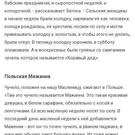
бабским праздником, и сыропостной неделей, и
колодочной, - рассказывает Затока. - Сельские женщины
в начале недели брали колодку, наряжали её как человека:
колода рождалась, её крестили, носили по селу и могли
привязывать колодку к холостым, а чтобы этого не делать,
брали откуп. В пятницу колодку хоронили, в субботу
оплакивали. А в воскресенье были гулянья со сжиганием
чучела, которое называется «Корявый дед».
Польская Мажанна
Чучело, похожее на нашу Масленицу, сжигают в Польше:
«Там это чучело называется Мажанна. Это такая красивая
девушка, в белом сарафане, обязательно с косой и
ленточками. Её всю масленую неделю носят по селу. В
последний день масленой недели к ней добавляется
Маженяк - вот он-то точно чучело, в рваном пиджаке, в
руки ему обычно дают бутылку водки. Их тоже нужно