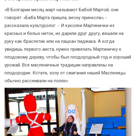
«В Болгарии месяц март называют Бабой Мартой, они
говорят: «Баба Марта пришла, весну принесла», -
рассказала культуролог. - И куколки Мартинички из
красных и белых ниток, их дарили друг другу, вешали на
руку как браслетик или на лацкан пиджака. А когда
увидишь первого аиста, нужно привязать Мартиничку к
плодовому дереву, чтобы был плодородный год и хороший
урожай. Все масленичные традиции направлены на
плодородие. Кстати, золу от сжигания нашей Масленицы
обычно рассеивали на полях».