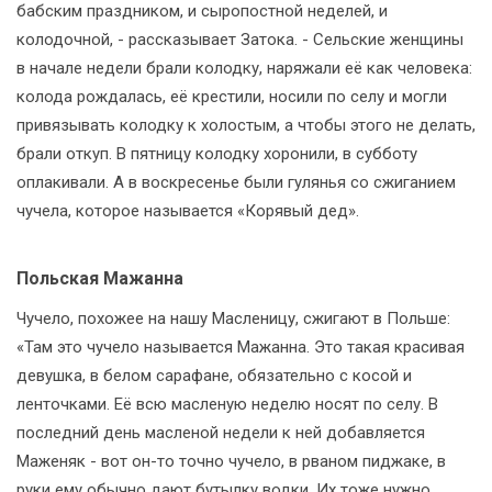
бабским праздником, и сыропостной неделей, и
колодочной, - рассказывает Затока. - Сельские женщины
в начале недели брали колодку, наряжали её как человека:
колода рождалась, её крестили, носили по селу и могли
привязывать колодку к холостым, а чтобы этого не делать,
брали откуп. В пятницу колодку хоронили, в субботу
оплакивали. А в воскресенье были гулянья со сжиганием
чучела, которое называется «Корявый дед».
Польская Мажанна
Чучело, похожее на нашу Масленицу, сжигают в Польше:
«Там это чучело называется Мажанна. Это такая красивая
девушка, в белом сарафане, обязательно с косой и
ленточками. Её всю масленую неделю носят по селу. В
последний день масленой недели к ней добавляется
Маженяк - вот он-то точно чучело, в рваном пиджаке, в
руки ему обычно дают бутылку водки. Их тоже нужно