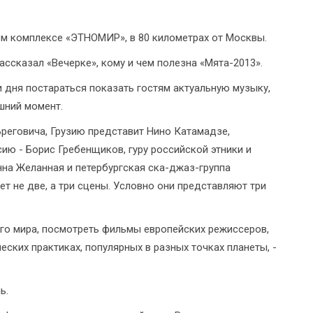
ом комплексе «ЭТНОМИР», в 80 километрах от Москвы.
ссказал «Вечерке», кому и чем полезна «Мята-2013».
и дня постараться показать гостям актуальную музыку,
шний момент.
реговича, Грузию представит Нино Катамадзе,
ию - Борис Гребенщиков, гуру российской этники и
на Желанная и петербургская ска-джаз-группа
дет не две, а три сцены. Условно они представляют три
его мира, посмотреть фильмы европейских режиссеров,
ских практиках, популярных в разных точках планеты, -
ь.