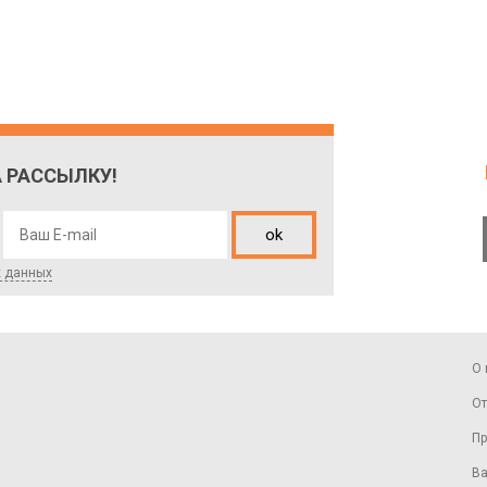
 РАССЫЛКУ!
ok
х данных
О 
От
Пр
Ва