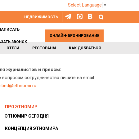
Select Language
▼
НЕДВИЖИМОСТЬ
НАПИСАТЬ
ОНЛАЙН-БРОНИРОВАНИЕ
АЗАТЬ ЗВОНОК
ОТЕЛИ
РЕСТОРАНЫ
КАК ДОБРАТЬСЯ
ля журналистов и прессы:
о вопросам сотрудничества пишите на email
lebed@ethnomir.ru
.
ПРО ЭТНОМИР
ЭТНОМИР СЕГОДНЯ
КОНЦЕПЦИЯ ЭТНОМИРА