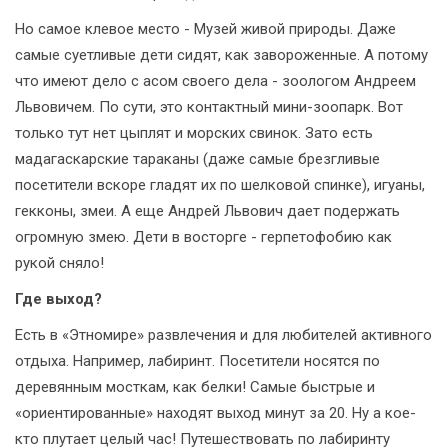
Но самое клевое место - Музей живой природы. Даже
самые суетливые дети сидят, как завороженные. А потому
что имеют дело с асом своего дела - зоологом Андреем
Львовичем. По сути, это контактный мини-зоопарк. Вот
только тут нет цыплят и морских свинок. Зато есть
мадагаскарские тараканы (даже самые брезгливые
посетители вскоре гладят их по шелковой спинке), игуаны,
гекконы, змеи. А еще Андрей Львович дает подержать
огромную змею. Дети в восторге - герпетофобию как
рукой сняло!
Где выход?
Есть в «Этномире» развлечения и для любителей активного
отдыха. Например, лабиринт. Посетители носятся по
деревянным мосткам, как белки! Самые быстрые и
«ориентированные» находят выход минут за 20. Ну а кое-
кто плутает целый час! Путешествовать по лабиринту