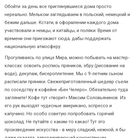
Обойти за день все приглянувшиеся дома просто
нереально. Мельком заглядываем в польский, немецкий и
бежим дальше. Кстати, в оформлении каждого дома
участвовали и немцы, и китайцы, и поляки. Время от
времени они приезжают сюда, дабы поддержать
национальную атмосферу.
Прогуливаясь по улице Мира, можно побывать на мастер-
классах: освоить роспись пряников, эбру (рисование на
воде), декупаж, бисероплетение. Мы с 9-летним сыном
расписали пряники. Свежеприготовленный шедевр съели
по соседству в кофейне «Бен Челеро». Обязательно туда
загляните! Кофе тут «творит» Максим Соловьянинов. Из
его рук выходят чудесные американо, эспрессо и
капучино. Но особо советую попробовать горячий
шоколад. Не путайте с каким-то какао! Тут это
произведение искусства - в меру сладкий, нежной, я бы
даже сказала, завораживающей консистенции.