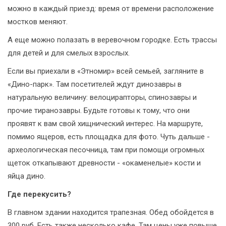
можно в каждый приезд: время от времени расположение
мостков меняют.
А еще можно полазать в веревочном городке. Есть трассы
для детей и для смелых взрослых.
Если вы приехали в «Этномир» всей семьей, загляните в
«Дино-парк». Там посетителей ждут динозавры в
натуральную величину: велоцирапторы, спинозавры и
прочие тиранозавры. Будьте готовы к тому, что они
проявят к вам свой хищнический интерес. На маршруте,
помимо ящеров, есть площадка для фото. Чуть дальше -
археологическая песочница, там при помощи огромных
щеток откапывают древности - «окаменелые» кости и
яйца дино.
Где перекусить?
В главном здании находится трапезная. Обед обойдется в
300 руб. Есть также несколько кафе. Там цены уже повыше.