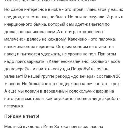
Но самое интересное в избе - это игры! Планшетов у наших
предков, естественно, не было. Но они не скучали. Играть в
инерционного бычка, который сам идет-качается по
доске, понравилось всем. А вот игра в «калечено-
малечено» далась не каждому. Калечено - это палочка,
напоминающая веретено. Острым концом ее ставят на
палец и пытаются удержать, не уронив на пол. При этом
надо приговаривать: «Калечено-малечено, сколько часов
до вечера?» - и считать секунды.Попробуйте, очень
увлекает! В нашей группе рекорд «до вечера» составил 26
«часов». Но большинство продержало калечено до… трех!
А еще мы ловили в деревянный колокольчик шарик на
ниточке и смотрели, как спускается по лестнице акробат-
петрушка.
Пойдем в театр!
Местный кукловод Иван Затока пригласил нас на