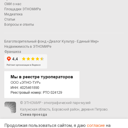
СМИ о нас
Площадки ЭТНОМИРа
Медиатека
Статьи
Вопросы и ответы
Благотворительный фонд «Диалог Культур - Единый Мир»
Недвижимость в ЭТНОМИРе
Франшиза
© ЭТНОМИР - этнографический парк-музей
Калужская область, Боровский район, деревня Петрово.
Схема проезда
00
00
С 9
до 21
ежедневно:
+7 495 023-81-81
,
zakaz@ethnomir.ru
Продолжая пользоваться сайтом, я даю
согласие
на