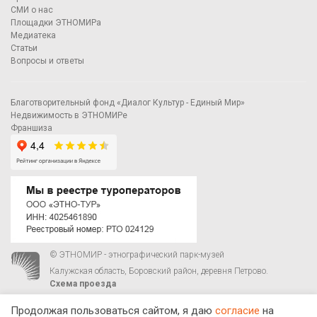
СМИ о нас
Площадки ЭТНОМИРа
Медиатека
Статьи
Вопросы и ответы
Благотворительный фонд «Диалог Культур - Единый Мир»
Недвижимость в ЭТНОМИРе
Франшиза
© ЭТНОМИР - этнографический парк-музей
Калужская область, Боровский район, деревня Петрово.
Схема проезда
00
00
С 9
до 21
ежедневно:
+7 495 023-81-81
,
zakaz@ethnomir.ru
Продолжая пользоваться сайтом, я даю
согласие
на