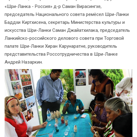
«Шри-Ланка - Россия» д-р Саман Вирасингхе,
председатель Национального совета ремёсел Шри-Ланки
Баддхи Киртхисена, секретарь Министерства культуры и
искусства Шри-Ланки Саман Джайатхилака, председатель
Ланкийско-российского делового совета при Торговой
палате Шри-Ланки Хиран Карунаратне, руководитель
представительства Россотрудничества в Шри-Ланке
Андрей Назаркин.