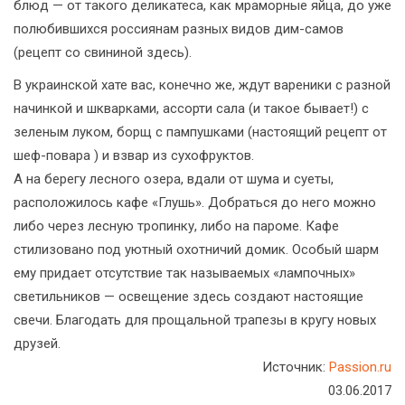
блюд — от такого деликатеса, как мраморные яйца, до уже
полюбившихся россиянам разных видов дим-самов
(рецепт со свининой здесь).
В украинской хате вас, конечно же, ждут вареники с разной
начинкой и шкварками, ассорти сала (и такое бывает!) с
зеленым луком, борщ с пампушками (настоящий рецепт от
шеф-повара ) и взвар из сухофруктов.
А на берегу лесного озера, вдали от шума и суеты,
расположилось кафе «Глушь». Добраться до него можно
либо через лесную тропинку, либо на пароме. Кафе
стилизовано под уютный охотничий домик. Особый шарм
ему придает отсутствие так называемых «лампочных»
светильников — освещение здесь создают настоящие
свечи. Благодать для прощальной трапезы в кругу новых
друзей.
Источник:
Passion.ru
03.06.2017