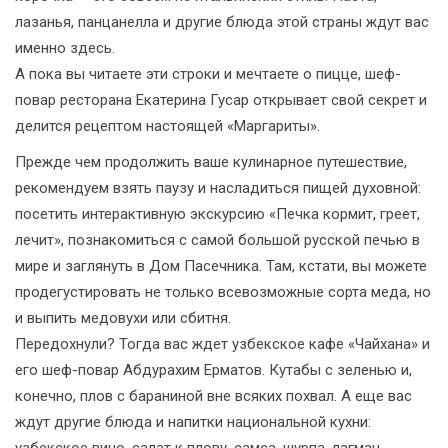
лазанья, панцанелла и другие блюда этой страны ждут вас
именно здесь.
А пока вы читаете эти строки и мечтаете о пицце, шеф-
повар ресторана Екатерина Гусар открывает свой секрет и
делится рецептом настоящей «Маргариты».
Прежде чем продолжить ваше кулинарное путешествие,
рекомендуем взять паузу и насладиться пищей духовной:
посетить интерактивную экскурсию «Печка кормит, греет,
лечит», познакомиться с самой большой русской печью в
мире и заглянуть в Дом Пасечника. Там, кстати, вы можете
продегустировать не только всевозможные сорта меда, но
и выпить медовухи или сбитня.
Передохнули? Тогда вас ждет узбекское кафе «Чайхана» и
его шеф-повар Абдурахим Ерматов. Кутабы с зеленью и,
конечно, плов с бараниной вне всяких похвал. А еще вас
ждут другие блюда и напитки национальной кухни:
узбекское вино, салат к плову, самса, шурпа, лагман,