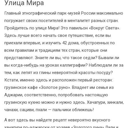
Улица Мира
Главный этнографический парк-музей России максимально
погружает своих посетителей в менталитет разных стран.
Пройдитесь по улице Мира! Это павильон «Вокруг Света».
Здесь лучше всего начать свое путешествие, если вы
приехали впервые, и изучить 42 дома, обустроенных по
всем правилам и традициям тех стран, которые они
представляют. Знаете ли вы, что такое седзи? Бывали ли
вы когда-нибудь на уроках каллиграфии? Наблюдали ли за
тем, как лепят из глины невероятной красоты посуду?
Кстати, именно здесь и расположен первый ресторан:
грузинское кафе «Золотое руно». Владеет им семья из
Аджарии, соответственно, попробовать настоящую
грузинскую кухню можно и нужно здесь. Хачапури, хинкали,
чанахи, сациви, пхали — пальчики оближешь!
А вот здесь вы найдете рецепт невероятно вкусного
хачапури по-аджарски от хозяев «Золотого руна» Лали и