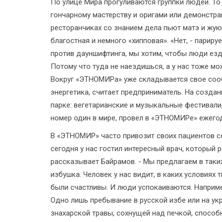
По улице Мира прогуливаются группки людей. То
гончарному мастерству и оригами или демонстр
ресторанчиках со знанием дела пьют матэ и жую
благостная и немного «хипповая». «Нет, - париру
против дауншифтинга, мы хотим, чтобы люди езди
Потому что туда не наездишься, а у нас тоже мо
Вокруг «ЭТНОМИРа» уже складывается свое сооб
энергетика, считает предприниматель. На созд
парке: вегетарианские и музыкальные фестивали,
номер один в мире, провел в «ЭТНОМИРе» ежего
В «ЭТНОМИР» часто привозит своих пациентов с
сегодня у нас гостил интересный врач, который 
рассказывает Байрамов. - Мы предлагаем в таких
избушка. Человек у нас видит, в каких условия
были счастливы. И люди успокаиваются. Наприме
Одно лишь пребывание в русской избе или на укр
знахарской травы, сохнущей над печкой, способ