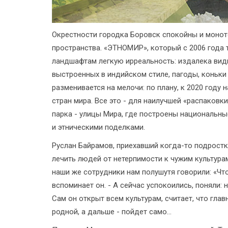
Окрестности городка Боровск спокойны и монот
пространства. «ЭТНОМИР», который с 2006 года 
ландшафтам легкую ирреальность: издалека видн
выстроенных в индийском стиле, пагоды, коньки
разменивается на мелочи: по плану, к 2020 году 
стран мира. Все это - для наилучшей «распаковк
парка - улицы Мира, где построены национальны
и этническими поделками.
Руслан Байрамов, приехавший когда-то подрост
лечить людей от нетерпимости к чужим культурам
наши же сотрудники нам полушутя говорили: «Что
вспоминает он. - А сейчас успокоились, поняли: 
Сам он открыт всем культурам, считает, что глав
родной, а дальше - пойдет само...