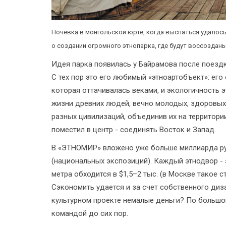
Ночевка в монгольской юрте, когда выспаться удалось
о создании огромного этнопарка, где будут воссозда
Идея парка появилась у Байрамова после поездк
С тех пор это его любимый «этноартобъект»: его
которая оттачивалась веками, и экологичность 
жизни древних людей, вечно молодых, здоровых 
разных цивилизаций, объединив их на территори
поместил в центр - соединять Восток и Запад.
В «ЭТНОМИР» вложено уже больше миллиарда руб
(национальных экспозиций). Каждый этнодвор - 
метра обходится в $1,5–2 тыс. (в Москве такое 
Сэкономить удается и за счет собственного диза
культурном проекте немалые деньги? По большом
командой до сих пор.