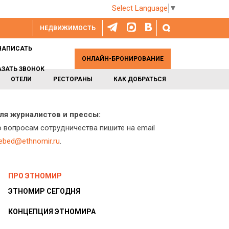
Select Language
▼
НЕДВИЖИМОСТЬ
НАПИСАТЬ
ОНЛАЙН-БРОНИРОВАНИЕ
АЗАТЬ ЗВОНОК
ОТЕЛИ
РЕСТОРАНЫ
КАК ДОБРАТЬСЯ
ля журналистов и прессы:
о вопросам сотрудничества пишите на email
lebed@ethnomir.ru
.
ПРО ЭТНОМИР
ЭТНОМИР СЕГОДНЯ
КОНЦЕПЦИЯ ЭТНОМИРА