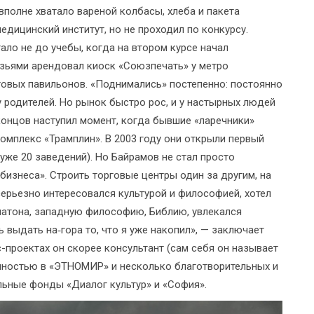
 вполне хватало вареной колбасы, хлеба и пакета
едицинский институт, но не проходил по конкурсу.
тало не до учебы, когда на втором курсе начал
рузьями арендовал киоск «Союзпечать» у метро
овых павильонов. «Поднимались» постепенно: постоянно
у родителей. Но рынок быстро рос, и у настырных людей
концов наступил момент, когда бывшие «ларечники»
омплекс «Трамплин». В 2003 году они открыли первый
 уже 20 заведений). Но Байрамов не стал просто
бизнеса». Строить торговые центры один за другим, на
 серьезно интересовался культурой и философией, хотел
атона, западную философию, Библию, увлекался
 выдать на‑гора то, что я уже накопил», — заключает
-проектах он скорее консультант (сам себя он называет
олностью в «ЭТНОМИР» и несколько благотворительных и
ельные фонды «Диалог культур» и «София».