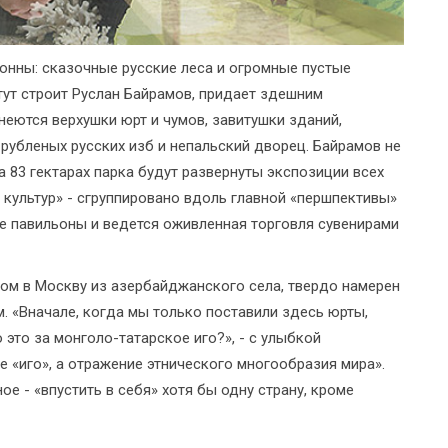
онны: сказочные русские леса и огромные пустые
тут строит Руслан Байрамов, придает здешним
еются верхушки юрт и чумов, завитушки зданий,
 рубленых русских изб и непальский дворец. Байрамов не
на 83 гектарах парка будут развернуты экспозиции всех
и культур» - сгруппировано вдоль главной «першпективы»
е павильоны и ведется оживленная торговля сувенирами
ком в Москву из азербайджанского села, твердо намерен
. «Вначале, когда мы только поставили здесь юрты,
 это за монголо-татарское иго?», - с улыбкой
не «иго», а отражение этнического многообразия мира».
ное - «впустить в себя» хотя бы одну страну, кроме