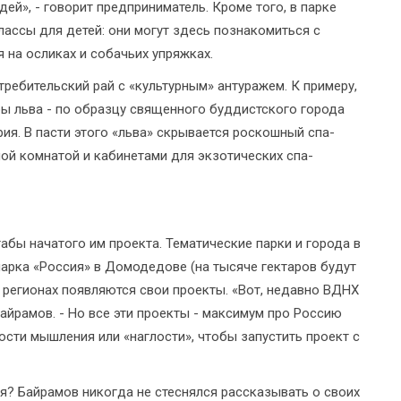
й», - говорит предприниматель. Кроме того, в парке
ассы для детей: они могут здесь познакомиться с
я на осликах и собачьих упряжках.
ребительский рай с «культурным» антуражем. К примеру,
ы льва - по образцу священного буддистского города
рия. В пасти этого «льва» скрывается роскошный спа-
ной комнатой и кабинетами для экзотических спа-
абы начатого им проекта. Тематические парки и города в
арка «Россия» в Домодедове (на тысяче гектаров будут
 регионах появляются свои проекты. «Вот, недавно ВДНХ
Байрамов. - Но все эти проекты - максимум про Россию
ости мышления или «наглости», чтобы запустить проект с
я? Байрамов никогда не стеснялся рассказывать о своих