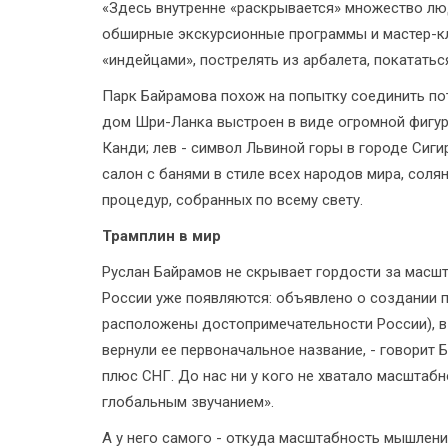
«Здесь внутренне «раскрывается» множество люде
обширные экскурсионные программы и мастер-кл
«индейцами», пострелять из арбалета, покататьс
Парк Байрамова похож на попытку соединить пот
дом Шри-Ланка выстроен в виде огромной фигур
Канди; лев - символ Львиной горы в городе Сиги
салон с банями в стиле всех народов мира, соля
процедур, собранных по всему свету.
Трамплин в мир
Руслан Байрамов не скрывает гордости за масшт
России уже появляются: объявлено о создании п
расположены достопримечательности России), в
вернули ее первоначальное название, - говорит 
плюс СНГ. До нас ни у кого не хватало масштабн
глобальным звучанием».
А у него самого - откуда масштабность мышлени