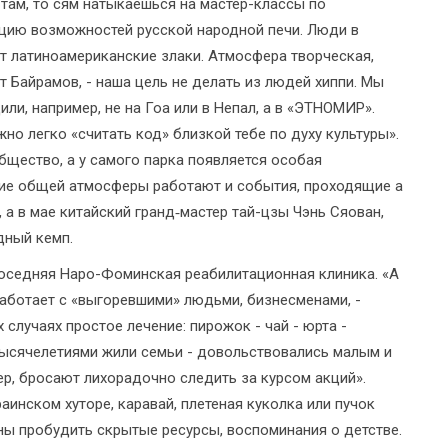
 там, то сям натыкаешься на мастер-классы по
ацию возможностей русской народной печи. Люди в
т латиноамериканские злаки. Атмосфера творческая,
ет Байрамов, - наша цель не делать из людей хиппи. Мы
ли, например, не на Гоа или в Непал, а в «ЭТНОМИР».
жно легко «считать код» близкой тебе по духу культуры».
щество, а у самого парка появляется особая
ание общей атмосферы работают и события, проходящие а
 а в мае китайский гранд‑мастер тай-цзы Чэнь Сяован,
дный кемп.
оседняя Наро-Фоминская реабилитационная клиника. «А
работает с «выгоревшими» людьми, бизнесменами, -
 случаях простое лечение: пирожок - чай - юрта -
х тысячелетиями жили семьи - довольствовались малым и
р, бросают лихорадочно следить за курсом акций».
аинском хуторе, каравай, плетеная куколка или пучок
ны пробудить скрытые ресурсы, воспоминания о детстве.