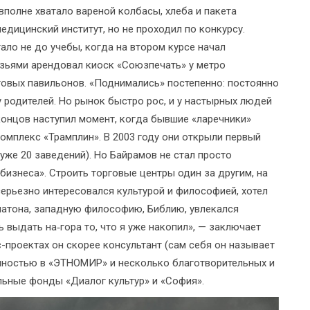
 вполне хватало вареной колбасы, хлеба и пакета
едицинский институт, но не проходил по конкурсу.
тало не до учебы, когда на втором курсе начал
рузьями арендовал киоск «Союзпечать» у метро
овых павильонов. «Поднимались» постепенно: постоянно
у родителей. Но рынок быстро рос, и у настырных людей
концов наступил момент, когда бывшие «ларечники»
омплекс «Трамплин». В 2003 году они открыли первый
 уже 20 заведений). Но Байрамов не стал просто
бизнеса». Строить торговые центры один за другим, на
 серьезно интересовался культурой и философией, хотел
атона, западную философию, Библию, увлекался
 выдать на‑гора то, что я уже накопил», — заключает
-проектах он скорее консультант (сам себя он называет
олностью в «ЭТНОМИР» и несколько благотворительных и
ельные фонды «Диалог культур» и «София».