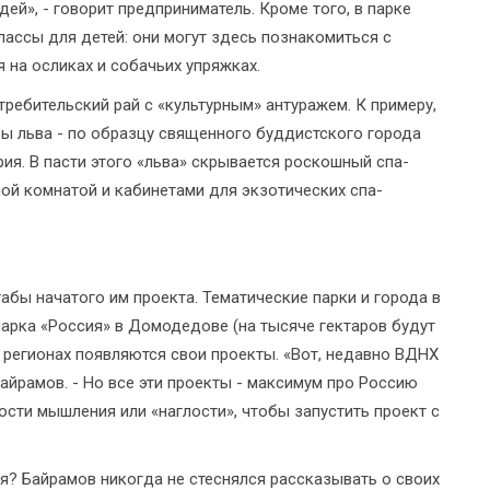
й», - говорит предприниматель. Кроме того, в парке
ассы для детей: они могут здесь познакомиться с
я на осликах и собачьих упряжках.
ребительский рай с «культурным» антуражем. К примеру,
ы льва - по образцу священного буддистского города
рия. В пасти этого «льва» скрывается роскошный спа-
ной комнатой и кабинетами для экзотических спа-
абы начатого им проекта. Тематические парки и города в
арка «Россия» в Домодедове (на тысяче гектаров будут
 регионах появляются свои проекты. «Вот, недавно ВДНХ
Байрамов. - Но все эти проекты - максимум про Россию
ости мышления или «наглости», чтобы запустить проект с
я? Байрамов никогда не стеснялся рассказывать о своих