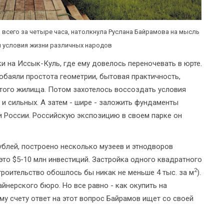
 всего за четыре часа, натолкнула Руслана Байрамова на мысль
ны условия жизни различных народов
и на Иссык-Куль, где ему довелось переночевать в юрте.
 обаяли простота геометрии, бытовая практичность,
этого жилища. Потом захотелось воссоздать условия
и сильных. А затем - шире - заложить фундаменты
и России. Российскую экспозицию в своем парке он
лей, построено несколько музеев и этнодворов
это $5-10 млн инвестиций. Застройка одного квадратного
2
строительство обошлось бы никак не меньше 4 тыс. за м
).
йнерского бюро. Но все равно - как окупить на
у счету ответ на этот вопрос Байрамов ищет со своей