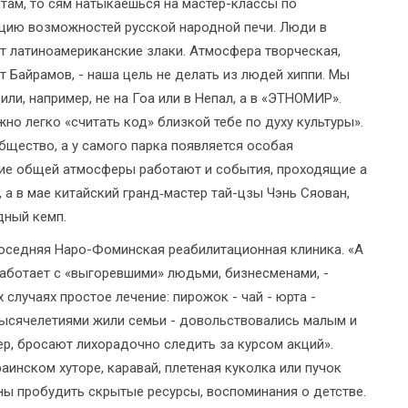
 там, то сям натыкаешься на мастер-классы по
ацию возможностей русской народной печи. Люди в
т латиноамериканские злаки. Атмосфера творческая,
ет Байрамов, - наша цель не делать из людей хиппи. Мы
ли, например, не на Гоа или в Непал, а в «ЭТНОМИР».
жно легко «считать код» близкой тебе по духу культуры».
щество, а у самого парка появляется особая
ание общей атмосферы работают и события, проходящие а
 а в мае китайский гранд‑мастер тай-цзы Чэнь Сяован,
дный кемп.
оседняя Наро-Фоминская реабилитационная клиника. «А
работает с «выгоревшими» людьми, бизнесменами, -
 случаях простое лечение: пирожок - чай - юрта -
х тысячелетиями жили семьи - довольствовались малым и
р, бросают лихорадочно следить за курсом акций».
аинском хуторе, каравай, плетеная куколка или пучок
ны пробудить скрытые ресурсы, воспоминания о детстве.