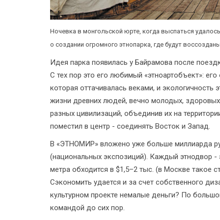
Ночевка в монгольской юрте, когда выспаться удалось
о создании огромного этнопарка, где будут воссозда
Идея парка появилась у Байрамова после поездк
С тех пор это его любимый «этноартобъект»: его
которая оттачивалась веками, и экологичность 
жизни древних людей, вечно молодых, здоровых 
разных цивилизаций, объединив их на территори
поместил в центр - соединять Восток и Запад.
В «ЭТНОМИР» вложено уже больше миллиарда руб
(национальных экспозиций). Каждый этнодвор - 
метра обходится в $1,5–2 тыс. (в Москве такое 
Сэкономить удается и за счет собственного диза
культурном проекте немалые деньги? По большом
командой до сих пор.