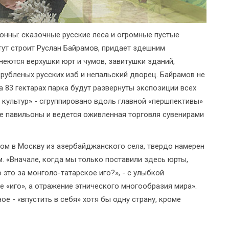
онны: сказочные русские леса и огромные пустые
тут строит Руслан Байрамов, придает здешним
еются верхушки юрт и чумов, завитушки зданий,
 рубленых русских изб и непальский дворец. Байрамов не
на 83 гектарах парка будут развернуты экспозиции всех
и культур» - сгруппировано вдоль главной «першпективы»
е павильоны и ведется оживленная торговля сувенирами
ком в Москву из азербайджанского села, твердо намерен
. «Вначале, когда мы только поставили здесь юрты,
 это за монголо-татарское иго?», - с улыбкой
не «иго», а отражение этнического многообразия мира».
ное - «впустить в себя» хотя бы одну страну, кроме