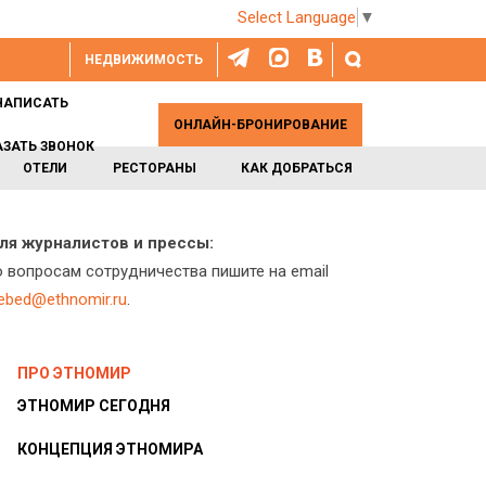
Select Language
▼
НЕДВИЖИМОСТЬ
НАПИСАТЬ
ОНЛАЙН-БРОНИРОВАНИЕ
АЗАТЬ ЗВОНОК
ОТЕЛИ
РЕСТОРАНЫ
КАК ДОБРАТЬСЯ
ля журналистов и прессы:
о вопросам сотрудничества пишите на email
lebed@ethnomir.ru
.
ПРО ЭТНОМИР
ЭТНОМИР СЕГОДНЯ
КОНЦЕПЦИЯ ЭТНОМИРА