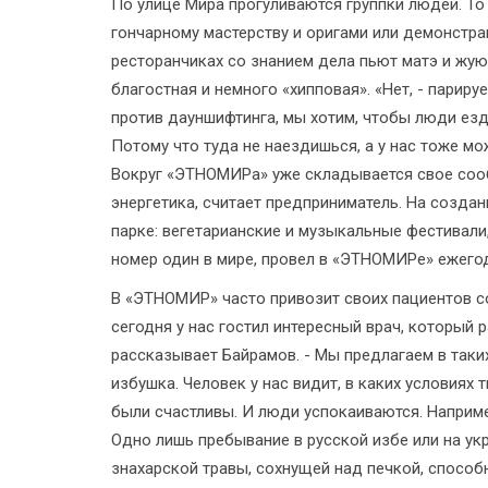
По улице Мира прогуливаются группки людей. То
гончарному мастерству и оригами или демонстр
ресторанчиках со знанием дела пьют матэ и жую
благостная и немного «хипповая». «Нет, - париру
против дауншифтинга, мы хотим, чтобы люди езди
Потому что туда не наездишься, а у нас тоже мо
Вокруг «ЭТНОМИРа» уже складывается свое сооб
энергетика, считает предприниматель. На созд
парке: вегетарианские и музыкальные фестивали,
номер один в мире, провел в «ЭТНОМИРе» ежего
В «ЭТНОМИР» часто привозит своих пациентов с
сегодня у нас гостил интересный врач, который 
рассказывает Байрамов. - Мы предлагаем в таких
избушка. Человек у нас видит, в каких условия
были счастливы. И люди успокаиваются. Наприме
Одно лишь пребывание в русской избе или на укр
знахарской травы, сохнущей над печкой, способ