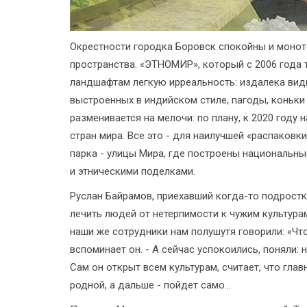
Окрестности городка Боровск спокойны и монот
пространства. «ЭТНОМИР», который с 2006 года 
ландшафтам легкую ирреальность: издалека видн
выстроенных в индийском стиле, пагоды, коньки
разменивается на мелочи: по плану, к 2020 году 
стран мира. Все это - для наилучшей «распаковк
парка - улицы Мира, где построены национальны
и этническими поделками.
Руслан Байрамов, приехавший когда-то подрост
лечить людей от нетерпимости к чужим культурам
наши же сотрудники нам полушутя говорили: «Что
вспоминает он. - А сейчас успокоились, поняли: 
Сам он открыт всем культурам, считает, что глав
родной, а дальше - пойдет само...