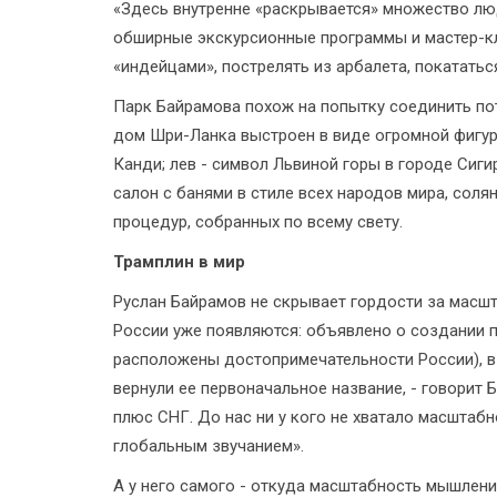
«Здесь внутренне «раскрывается» множество люде
обширные экскурсионные программы и мастер-кл
«индейцами», пострелять из арбалета, покататьс
Парк Байрамова похож на попытку соединить пот
дом Шри-Ланка выстроен в виде огромной фигур
Канди; лев - символ Львиной горы в городе Сиги
салон с банями в стиле всех народов мира, соля
процедур, собранных по всему свету.
Трамплин в мир
Руслан Байрамов не скрывает гордости за масшт
России уже появляются: объявлено о создании п
расположены достопримечательности России), в
вернули ее первоначальное название, - говорит 
плюс СНГ. До нас ни у кого не хватало масштабн
глобальным звучанием».
А у него самого - откуда масштабность мышлени