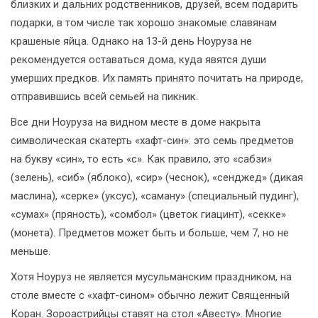
близких и дальних родственников, друзей, всем подарить
подарки, в том числе так хорошо знакомые славянам
крашеные яйца. Однако на 13-й день Ноуруза не
рекомендуется оставаться дома, куда явятся души
умерших предков. Их память принято почитать на природе,
отправившись всей семьей на пикник.
Все дни Ноуруза на видном месте в доме накрыта
символическая скатерть «хафт-син»: это семь предметов
на букву «син», то есть «с». Как правило, это «сабзи»
(зелень), «сиб» (яблоко), «сир» (чеснок), «сенджед» (дикая
маслина), «серке» (уксус), «саману» (специальный пудинг),
«сумах» (пряность), «сомбол» (цветок гиацинт), «секке»
(монета). Предметов может быть и больше, чем 7, но не
меньше.
Хотя Ноуруз не является мусульманским праздником, на
столе вместе с «хафт-сином» обычно лежит Священный
Коран. Зороастрийцы ставят на стол «Авесту». Многие