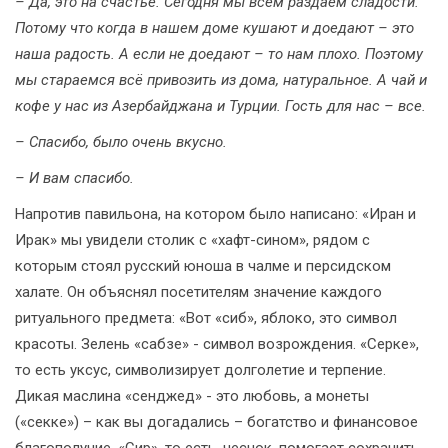
– Да, это на счастье. Сегодня мы всем раздаем сладости.
Потому что когда в нашем доме кушают и доедают – это
наша радость. А если не доедают – то нам плохо. Поэтому
мы стараемся всё привозить из дома, натуральное. А чай и
кофе у нас из Азербайджана и Турции. Гость для нас – все.
– Спасибо, было очень вкусно.
– И вам спасибо.
Напротив павильона, на котором было написано: «Иран и
Ирак» мы увидели столик с «хафт-сином», рядом с
которым стоял русский юноша в чалме и персидском
халате. Он объяснял посетителям значение каждого
ритуального предмета: «Вот «сиб», яблоко, это символ
красоты. Зелень «сабзе» - символ возрождения. «Серке»,
то есть уксус, символизирует долголетие и терпение.
Дикая маслина «сенджед» - это любовь, а монеты
(«секке») – как вы догадались – богатство и финансовое