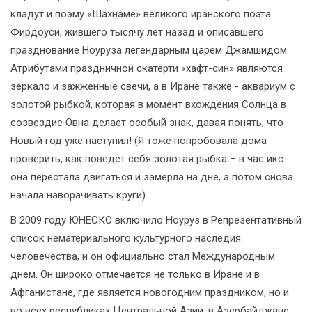
кладут и поэму «Шахнаме» великого иранского поэта
Фирдоуси, жившего тысячу лет назад и описавшего
празднование Ноуруза легендарным царем Джамшидом.
Атрибутами праздничной скатерти «хафт-син» являются
зеркало и зажженные свечи, а в Иране также - аквариум с
золотой рыбкой, которая в момент вхождения Солнца в
созвездие Овна делает особый знак, давая понять, что
Новый год уже наступил! (Я тоже попробовала дома
проверить, как поведет себя золотая рыбка – в час икс
она перестала двигаться и замерла на дне, а потом снова
начала наворачивать круги).
В 2009 году ЮНЕСКО включило Ноуруз в Репрезентативный
список нематериального культурного наследия
человечества, и он официально стал Международным
днем. Он широко отмечается не только в Иране и в
Афганистане, где является новогодним праздником, но и
во всех республиках Центральной Азии, в Азербайджане,