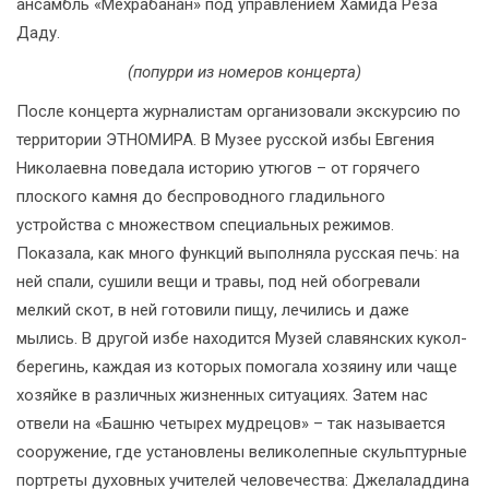
ансамбль «Мехрабанан» под управлением Хамида Реза
Даду.
(попурри из номеров концерта)
После концерта журналистам организовали экскурсию по
территории ЭТНОМИРА. В Музее русской избы Евгения
Николаевна поведала историю утюгов – от горячего
плоского камня до беспроводного гладильного
устройства с множеством специальных режимов.
Показала, как много функций выполняла русская печь: на
ней спали, сушили вещи и травы, под ней обогревали
мелкий скот, в ней готовили пищу, лечились и даже
мылись. В другой избе находится Музей славянских кукол-
берегинь, каждая из которых помогала хозяину или чаще
хозяйке в различных жизненных ситуациях. Затем нас
отвели на «Башню четырех мудрецов» ­­– так называется
сооружение, где установлены великолепные скульптурные
портреты духовных учителей человечества: Джелаладдина