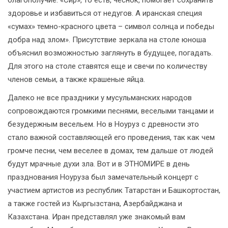
благополучие. «Сир», то есть, чеснок, помогает сохранить
здоровье и избавиться от недугов. А иранская специя
«сумах» темно-красного цвета – символ солнца и победы
добра над злом». Присутствие зеркала на столе юноша
объяснил возможностью заглянуть в будущее, погадать.
Для этого на столе ставятся еще и свечи по количеству
членов семьи, а также крашеные яйца.
Далеко не все праздники у мусульманских народов
сопровождаются громкими песнями, веселыми танцами и
безудержным весельем. Но в Ноуруз с древности это
стало важной составляющей его проведения, так как чем
громче песни, чем веселее в домах, тем дальше от людей
будут мрачные духи зла. Вот и в ЭТНОМИРЕ в день
празднования Ноуруза был замечательный концерт с
участием артистов из республик Татарстан и Башкортостан,
а также гостей из Кыргызстана, Азербайджана и
Казахстана. Иран представлял уже знакомый вам