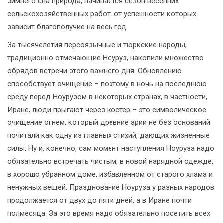
зимнего сна природа, начинается сезон весенних
сельскохозяйственных работ, от успешности которых
зависит благополучие на весь год.
За тысячелетия персоязычные и тюркские народы,
традиционно отмечающие Ноуруз, накопили множество
обрядов встречи этого важного дня. Обновлению
способствует очищение – поэтому в ночь на последнюю
среду перед Ноурузом в некоторых странах, в частности,
Иране, люди прыгают через костер – это символическое
очищение огнем, который древние арии не без оснований
почитали как одну из главных стихий, дающих жизненные
силы. Ну и, конечно, сам момент наступления Ноуруза надо
обязательно встречать чистым, в новой нарядной одежде,
в хорошо убранном доме, избавленном от старого хлама и
ненужных вещей. Празднование Ноуруза у разных народов
продолжается от двух до пяти дней, а в Иране почти
полмесяца. За это время надо обязательно посетить всех