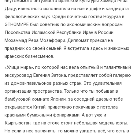
неутомимого энтузиаста иранской культуры Хамида Реза
Даду, известного исполнителя на нэе и дафе и кандидата
филологических наук. Среди почетных гостей Ноуруза в
ЭТНОМИРЕ был советник по экономическим вопросам
Посольства Исламской Республики Иран в России
Мохаммад Реза Мозаффари. Дипломат приехал на
праздник со своей семьей. Я встретила здесь и знакомых
иранских бизнесменов.
«Улица мира», по которой нас вела опытный и талантливый
экскурсовод Евгения Затока, представляет собой галерею
из домов-павильонов разных стран. Это удивительная
организация пространства. Только что ты побывал в
бамбуковой комнате Японии, за соседней дверью тебе
открывается Китай, приветливо покачивая с потолка
красными бумажными фонариками. А вот уже и
Кыргызстан, где на столе стоит небольшая модель юрты.
Но если в нее заглянуть, то можно увидеть всё, что есть в