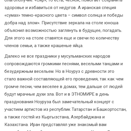
благополучие. «Сир», то есть, чеснок, помогает сохранить
здоровье и избавиться от недугов. А иранская специя
«сумах» темно-красного цвета – символ солнца и победы
добра над злом». Присутствие зеркала на столе юноша
объяснил возможностью заглянуть в будущее, погадать.
Для этого на столе ставятся еще и свечи по количеству
членов семьи, а также крашеные яйца.
Далеко не все праздники у мусульманских народов
сопровождаются громкими песнями, веселыми танцами и
безудержным весельем. Но в Ноуруз с древности это
стало важной составляющей его проведения, так как чем
громче песни, чем веселее в домах, тем дальше от людей
будут мрачные духи зла. Вот и в ЭТНОМИРЕ в день
празднования Ноуруза был замечательный концерт с
участием артистов из республик Татарстан и Башкортостан,
а также гостей из Кыргызстана, Азербайджана и
Казахстана. Иран представлял уже знакомый вам