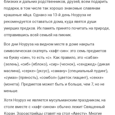
близких и дальних родственников, друзей, всем подарить
подарки, в том числе так хорошо знакомые славянам
крашеные яйца. Однако на 13-й день Ноуруза не
рекомендуется оставаться дома, куда явятся души
умерших предков. Их память принято почитать на природе,
отправившись всей семьей на пикник.
Все дни Ноуруза на видном месте в доме накрыта
символическая скатерть «хафт-син»: это семь предметов
на букву «син», то есть «с». Как правило, это «сабзи»
(зелень), «сиб» (яблоко), «сир» (чеснок), «сенджед» (дикая
маслина), «серке» (уксус), «саману» (специальный пудинг),
«сумах» (пряность), «сомбол» (цветок гиацинт), «секке»
(монета). Предметов может быть и больше, чем 7, но не
меньше.
Хотя Ноуруз не является мусульманским праздником, на
столе вместе с «хафт-сином» обычно лежит Священный
Коран. Зороастрийцы ставят на стол «Авесту». Многие