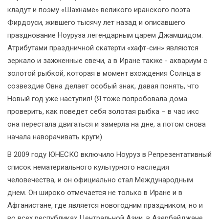
кладут и поэму «Шахнаме» великого иранского поэта
Фирдоуси, жившего тысячу лет назад и описавшего
празднование Ноуруза легендарным царем Джамшидом.
Атрибутами праздничной скатерти «хафт-син» являются
зеркало и зажженные свечи, а в Иране также - аквариум с
золотой рыбкой, которая в момент вхождения Солнца в
созвездие Овна делает особый знак, давая понять, что
Новый год уже наступил! (Я тоже попробовала дома
проверить, как поведет себя золотая рыбка – в час икс
она перестала двигаться и замерла на дне, а потом снова
начала наворачивать круги).
В 2009 году ЮНЕСКО включило Ноуруз в Репрезентативный
список нематериального культурного наследия
человечества, и он официально стал Международным
днем. Он широко отмечается не только в Иране и в
Афганистане, где является новогодним праздником, но и
во всех республиках Центральной Азии, в Азербайджане,