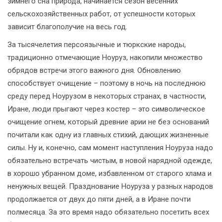
зимнего сна природа, начинается сезон весенних
сельскохозяйственных работ, от успешности которых
зависит благополучие на весь год.
За тысячелетия персоязычные и тюркские народы,
традиционно отмечающие Ноуруз, накопили множество
обрядов встречи этого важного дня. Обновлению
способствует очищение – поэтому в ночь на последнюю
среду перед Ноурузом в некоторых странах, в частности,
Иране, люди прыгают через костер – это символическое
очищение огнем, который древние арии не без оснований
почитали как одну из главных стихий, дающих жизненные
силы. Ну и, конечно, сам момент наступления Ноуруза надо
обязательно встречать чистым, в новой нарядной одежде,
в хорошо убранном доме, избавленном от старого хлама и
ненужных вещей. Празднование Ноуруза у разных народов
продолжается от двух до пяти дней, а в Иране почти
полмесяца. За это время надо обязательно посетить всех