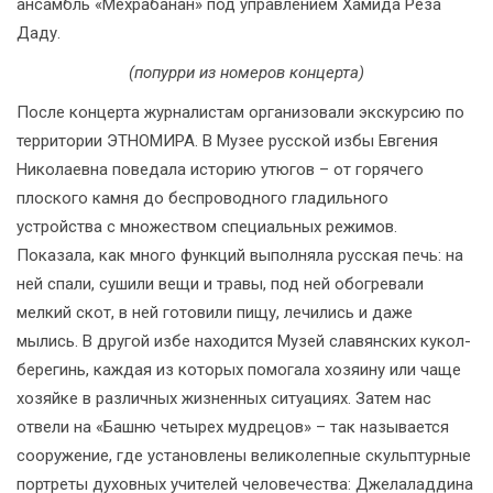
ансамбль «Мехрабанан» под управлением Хамида Реза
Даду.
(попурри из номеров концерта)
После концерта журналистам организовали экскурсию по
территории ЭТНОМИРА. В Музее русской избы Евгения
Николаевна поведала историю утюгов – от горячего
плоского камня до беспроводного гладильного
устройства с множеством специальных режимов.
Показала, как много функций выполняла русская печь: на
ней спали, сушили вещи и травы, под ней обогревали
мелкий скот, в ней готовили пищу, лечились и даже
мылись. В другой избе находится Музей славянских кукол-
берегинь, каждая из которых помогала хозяину или чаще
хозяйке в различных жизненных ситуациях. Затем нас
отвели на «Башню четырех мудрецов» ­­– так называется
сооружение, где установлены великолепные скульптурные
портреты духовных учителей человечества: Джелаладдина