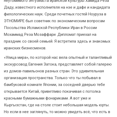
неутомимого энтузиаста иранской культуры Хамида Реза
Даду, известного исполнителя на нэе и дафе и кандидата
филологических наук. Среди почетных гостей Ноуруза в
ЭТНОМИРЕ был советник по экономическим вопросам
Посольства Исламской Республики Иран в России
Мохаммад Реза Мозаффари. Дипломат приехал на
праздник со своей семьей. Я встретила здесь и знакомых
иранских бизнесменов.
«Улица мира», по которой нас вела опытный и талантливый
экскурсовод Евгения Затока, представляет собой галерею
из домов-павильонов разных стран. Это удивительная
организация пространства. Только что ты побывал в
бамбуковой комнате Японии, за соседней дверью тебе
открывается Китай, приветливо покачивая с потолка
красными бумажными фонариками. А вот уже и
Кыргызстан, где на столе стоит небольшая модель юрты.
Но если в нее заглянуть, то можно увидеть всё, что есть в