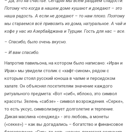
– Да, это на счастье. Сегодня мы всем раздаем сладости.
Потому что когда в нашем доме кушают и доедают – это
наша радость. А если не доедают – то нам плохо. Поэтому
мы стараемся всё привозить из дома, натуральное. А чай и
кофе у нас из Азербайджана и Турции. Гость для нас – все.
– Спасибо, было очень вкусно.
– И вам спасибо.
Напротив павильона, на котором было написано: «Иран и
Ирак» мы увидели столик с «хафт-сином», рядом с
которым стоял русский юноша в чалме и персидском
халате. Он объяснял посетителям значение каждого
ритуального предмета: «Вот «сиб», яблоко, это символ
красоты. Зелень «сабзе» - символ возрождения. «Серке»,
то есть уксус, символизирует долголетие и терпение.
Дикая маслина «сенджед» - это любовь, а монеты
(«секке») – как вы догадались – богатство и финансовое