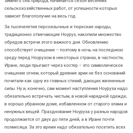
зимнего сна природа, начинается сезон весенних
сельскохозяйственных работ, от успешности которых
зависит благополучие на весь год.
За тысячелетия персоязычные и тюркские народы,
традиционно отмечающие Ноуруз, накопили множество
обрядов встречи этого важного дня. Обновлению
способствует очищение – поэтому в ночь на последнюю
среду перед Ноурузом в некоторых странах, в частности,
Иране, люди прыгают через костер – это символическое
очищение огнем, который древние арии не без оснований
почитали как одну из главных стихий, дающих жизненные
силы. Ну и, конечно, сам момент наступления Ноуруза надо
обязательно встречать чистым, в новой нарядной одежде,
в хорошо убранном доме, избавленном от старого хлама и
ненужных вещей. Празднование Ноуруза у разных народов
продолжается от двух до пяти дней, а в Иране почти
полмесяца. За это время надо обязательно посетить всех