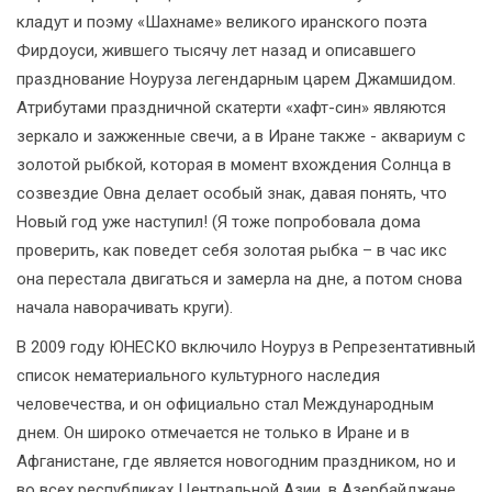
кладут и поэму «Шахнаме» великого иранского поэта
Фирдоуси, жившего тысячу лет назад и описавшего
празднование Ноуруза легендарным царем Джамшидом.
Атрибутами праздничной скатерти «хафт-син» являются
зеркало и зажженные свечи, а в Иране также - аквариум с
золотой рыбкой, которая в момент вхождения Солнца в
созвездие Овна делает особый знак, давая понять, что
Новый год уже наступил! (Я тоже попробовала дома
проверить, как поведет себя золотая рыбка – в час икс
она перестала двигаться и замерла на дне, а потом снова
начала наворачивать круги).
В 2009 году ЮНЕСКО включило Ноуруз в Репрезентативный
список нематериального культурного наследия
человечества, и он официально стал Международным
днем. Он широко отмечается не только в Иране и в
Афганистане, где является новогодним праздником, но и
во всех республиках Центральной Азии, в Азербайджане,