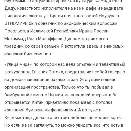
неутомимого энтузиаста иранской культуры Хамида Реза
Даду, известного исполнителя на нэе и дафе и кандидата
филологических наук. Среди почетных гостей Ноуруза в
ЭТНОМИРЕ был советник по экономическим вопросам
Посольства Исламской Республики Иран в России
Мохаммад Реза Мозаффари. Дипломат приехал на
праздник со своей семьей. Я встретила здесь и знакомых
иранских бизнесменов.
«Улица мира», по которой нас вела опытный и талантливый
экскурсовод Евгения Затока, представляет собой галерею
из домов-павильонов разных стран. Это удивительная
организация пространства. Только что ты побывал в
бамбуковой комнате Японии, за соседней дверью тебе
открывается Китай, приветливо покачивая с потолка
красными бумажными фонариками. А вот уже и
Кыргызстан, где на столе стоит небольшая модель юрты.
Но если в нее заглянуть, то можно увидеть всё, что есть в