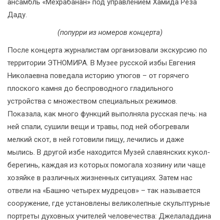
ансамбль «Мехрабанан» под управлением Хамида Реза
Даду.
(попурри из номеров концерта)
После концерта журналистам организовали экскурсию по
территории ЭТНОМИРА. В Музее русской избы Евгения
Николаевна поведала историю утюгов – от горячего
плоского камня до беспроводного гладильного
устройства с множеством специальных режимов.
Показала, как много функций выполняла русская печь: на
ней спали, сушили вещи и травы, под ней обогревали
мелкий скот, в ней готовили пищу, лечились и даже
мылись. В другой избе находится Музей славянских кукол-
берегинь, каждая из которых помогала хозяину или чаще
хозяйке в различных жизненных ситуациях. Затем нас
отвели на «Башню четырех мудрецов» ­­– так называется
сооружение, где установлены великолепные скульптурные
портреты духовных учителей человечества: Джелаладдина