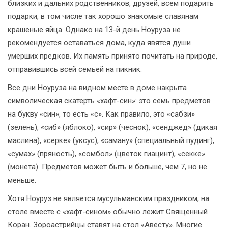
близких и дальних родственников, друзей, всем подарить
подарки, в том числе так хорошо знакомые славянам
крашеные яйца. Однако на 13-й день Ноуруза не
рекомендуется оставаться дома, куда явятся души
умерших предков. Их память принято почитать на природе,
отправившись всей семьей на пикник.
Все дни Ноуруза на видном месте в доме накрыта
символическая скатерть «хафт-син»: это семь предметов
на букву «син», то есть «с». Как правило, это «сабзи»
(зелень), «сиб» (яблоко), «сир» (чеснок), «сенджед» (дикая
маслина), «серке» (уксус), «саману» (специальный пудинг),
«сумах» (пряность), «сомбол» (цветок гиацинт), «секке»
(монета). Предметов может быть и больше, чем 7, но не
меньше.
Хотя Ноуруз не является мусульманским праздником, на
столе вместе с «хафт-сином» обычно лежит Священный
Коран. Зороастрийцы ставят на стол «Авесту». Многие