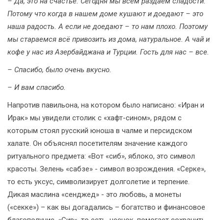
– Да, это на счастье. Сегодня мы всем раздаем сладости.
Потому что когда в нашем доме кушают и доедают – это
наша радость. А если не доедают – то нам плохо. Поэтому
мы стараемся всё привозить из дома, натуральное. А чай и
кофе у нас из Азербайджана и Турции. Гость для нас – все.
– Спасибо, было очень вкусно.
– И вам спасибо.
Напротив павильона, на котором было написано: «Иран и
Ирак» мы увидели столик с «хафт-сином», рядом с
которым стоял русский юноша в чалме и персидском
халате. Он объяснял посетителям значение каждого
ритуального предмета: «Вот «сиб», яблоко, это символ
красоты. Зелень «сабзе» - символ возрождения. «Серке»,
то есть уксус, символизирует долголетие и терпение.
Дикая маслина «сенджед» - это любовь, а монеты
(«секке») – как вы догадались – богатство и финансовое