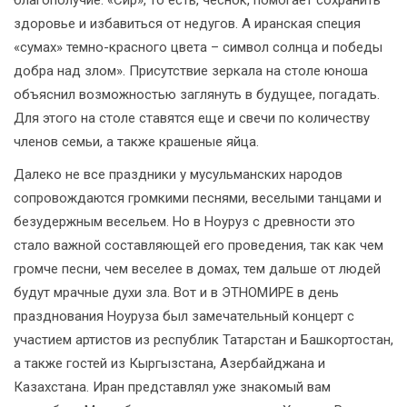
благополучие. «Сир», то есть, чеснок, помогает сохранить
здоровье и избавиться от недугов. А иранская специя
«сумах» темно-красного цвета – символ солнца и победы
добра над злом». Присутствие зеркала на столе юноша
объяснил возможностью заглянуть в будущее, погадать.
Для этого на столе ставятся еще и свечи по количеству
членов семьи, а также крашеные яйца.
Далеко не все праздники у мусульманских народов
сопровождаются громкими песнями, веселыми танцами и
безудержным весельем. Но в Ноуруз с древности это
стало важной составляющей его проведения, так как чем
громче песни, чем веселее в домах, тем дальше от людей
будут мрачные духи зла. Вот и в ЭТНОМИРЕ в день
празднования Ноуруза был замечательный концерт с
участием артистов из республик Татарстан и Башкортостан,
а также гостей из Кыргызстана, Азербайджана и
Казахстана. Иран представлял уже знакомый вам