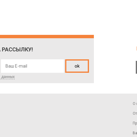
 РАССЫЛКУ!
ok
х данных
О 
От
Пр
Ва