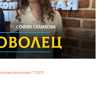
u/podcast/dobrovolec/772572