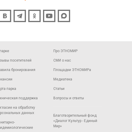
парке
Про ЭТНОМИР
зывы посетителей
СМИ о нас
авила бронирования
Площадки ЭТНОМИРа
кансии
Медиатека
рта парка
Статьи
хническая поддержка
Вопросы и ответы
гласие на обработку
рсональных данных
Благотворительный фонд
«Диалог Культур - Единый
нитарно-
Мир»
идемиологические