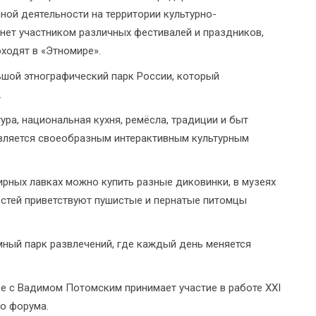
ой деятельности на территории культурно-
анет участником различных фестивалей и праздников,
оходят в «Этномире».
ьшой этнографический парк России, который
.
ра, национальная кухня, ремёсла, традиции и быт
является своеобразным интерактивным культурным
ирных лавках можно купить разные диковинки, в музеях
гостей приветствуют пушистые и пернатые питомцы
омный парк развлечений, где каждый день меняется
е с Вадимом Потомским принимает участие в работе XXI
о форума.