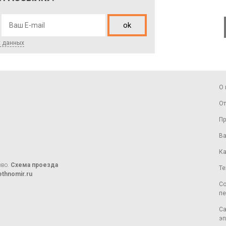
ok
х данных
О 
От
Пр
Ва
Ка
ово.
Схема проезда
Те
thnomir.ru
Со
пе
Са
эп