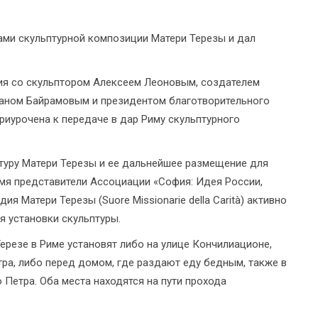
ами скульптурной композиции Матери Терезы и дал
ия со скульптором Алексеем Леоновым, создателем
аном Байрамовым и президентом благотворительного
риурочена к передаче в дар Риму скульптурного
птуру Матери Терезы и ее дальнейшее размещение для
емя представители Ассоциации «София: Идея России,
 Матери Терезы (Suore Missionarie della Carità) активно
я установки скульптуры.
резе в Риме установят либо на улице Кончилиационе,
ра, либо перед домом, где раздают еду бедным, также в
Петра. Оба места находятся на пути прохода