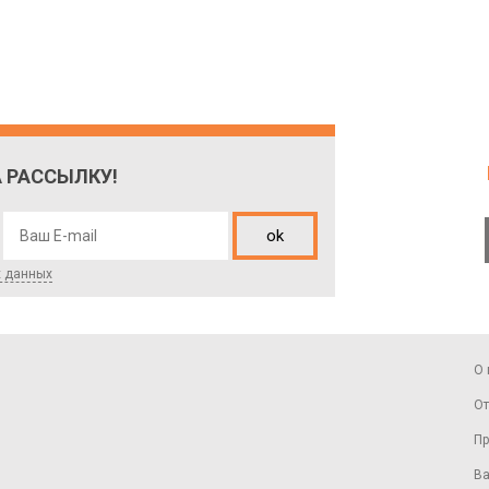
 РАССЫЛКУ!
ok
х данных
О 
От
Пр
Ва