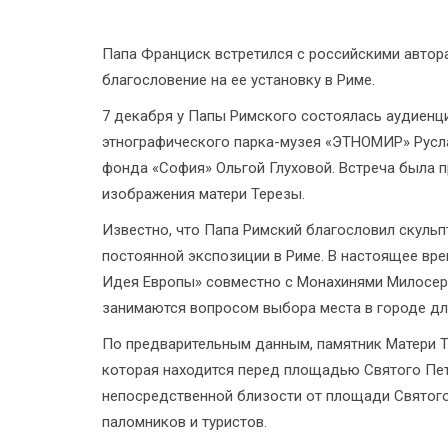
Папа Франциск встретился с российскими автор
благословение на ее установку в Риме.
7 декабря у Папы Римского состоялась аудиенц
этнографического парка-музея «ЭТНОМИР» Русл
фонда «София» Ольгой Глуховой. Встреча была п
изображения матери Терезы.
Известно, что Папа Римский благословил скуль
постоянной экспозиции в Риме. В настоящее вр
Идея Европы» совместно с Монахинями Милосердия
занимаются вопросом выбора места в городе дл
По предварительным данным, памятник Матери Те
которая находится перед площадью Святого Пет
непосредственной близости от площади Святого 
паломников и туристов.