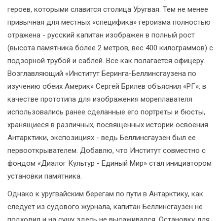
героев, которыми славится столица Уругвая. Тем не менее
привычная для местных «специфика» героизма полностью
отражена - русский капитан изображен в полный рост
(высота памятника более 2 метров, вес 400 килограммов) с
подзорной трубой и саблей. Все как полагается офицеру.
Возглавляющий «Институт Беринга-Беллинсгаузена по
изучению обеих Америк» Сергей Брилев объяснил «РГ»: в
качестве прототипа для изображения мореплавателя
использовались ранее сделанные его портреты и бюсты,
хранящиеся в различных, посвященных истории освоения
Антарктики, экспозициях - ведь Беллинсгаузен был ее
первооткрывателем. Добавлю, что Институт совместно с
фондом «Диалог Культур - Единый Мир» стал инициатором
установки памятника.
Однако к уругвайским берегам по пути в Антарктику, как
следует из судового журнала, капитан Беллинсгаузен не
подходил и на сушу здесь не высаживался. Остановку для