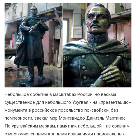
Небольшое событие в масштабах России, но весьма
существенное для небольшого Уругвая - на «презентацию»
монумента в российское посольство по-свойски, без
помпезности, заехал мэр Монтевидео Даниэль Мартинес.
По уругвайским меркам, памятник небольшой - не сравним
с многочисленными конными изваяниями национальных