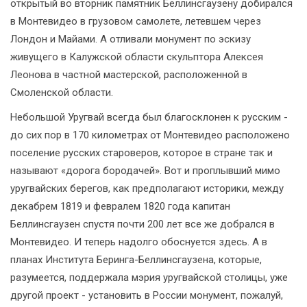
открытый во вторник памятник Беллинсгаузену добирался
в Монтевидео в грузовом самолете, летевшем через
Лондон и Майами. А отливали монумент по эскизу
живущего в Калужской области скульптора Алексея
Леонова в частной мастерской, расположенной в
Смоленской области.
Небольшой Уругвай всегда был благосклонен к русским -
до сих пор в 170 километрах от Монтевидео расположено
поселение русских староверов, которое в стране так и
называют «дорога бородачей». Вот и проплывший мимо
уругвайских берегов, как предполагают историки, между
декабрем 1819 и февралем 1820 года капитан
Беллинсгаузен спустя почти 200 лет все же добрался в
Монтевидео. И теперь надолго обоснуется здесь. А в
планах Института Беринга-Беллинсгаузена, которые,
разумеется, поддержала мэрия уругвайской столицы, уже
другой проект - установить в России монумент, пожалуй,