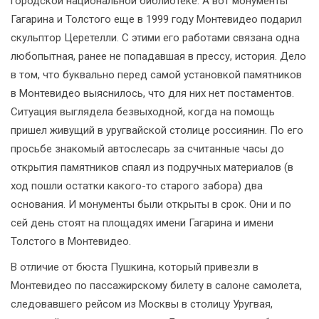
городской национальной библиотеке. А вот монументы
Гагарина и Толстого еще в 1999 году Монтевидео подарил
скульптор Церетелли. С этими его работами связана одна
любопытная, ранее не попадавшая в прессу, история. Дело
в том, что буквально перед самой установкой памятников
в Монтевидео выяснилось, что для них нет постаментов.
Ситуация выглядела безвыходной, когда на помощь
пришел живущий в уругвайской столице россиянин. По его
просьбе знакомый автослесарь за считанные часы до
открытия памятников спаял из подручных материалов (в
ход пошли остатки какого-то старого забора) два
основания. И монументы были открыты в срок. Они и по
сей день стоят на площадях имени Гагарина и имени
Толстого в Монтевидео.
В отличие от бюста Пушкина, который привезли в
Монтевидео по пассажирскому билету в салоне самолета,
следовавшего рейсом из Москвы в столицу Уругвая,