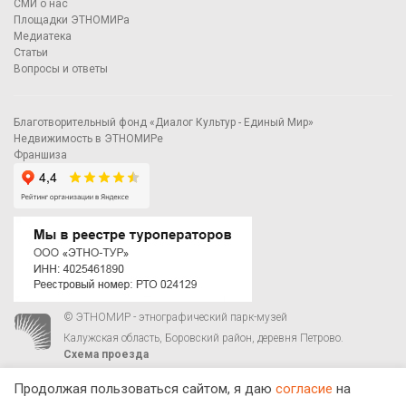
СМИ о нас
Площадки ЭТНОМИРа
Медиатека
Статьи
Вопросы и ответы
Благотворительный фонд «Диалог Культур - Единый Мир»
Недвижимость в ЭТНОМИРе
Франшиза
© ЭТНОМИР - этнографический парк-музей
Калужская область, Боровский район, деревня Петрово.
Схема проезда
00
00
С 9
до 21
ежедневно:
+7 495 023-81-81
,
zakaz@ethnomir.ru
Продолжая пользоваться сайтом, я даю
согласие
на