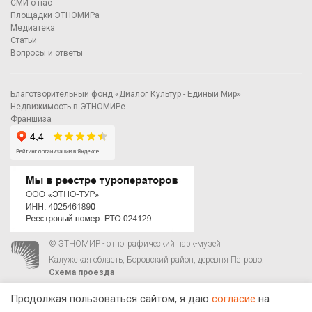
СМИ о нас
Площадки ЭТНОМИРа
Медиатека
Статьи
Вопросы и ответы
Благотворительный фонд «Диалог Культур - Единый Мир»
Недвижимость в ЭТНОМИРе
Франшиза
© ЭТНОМИР - этнографический парк-музей
Калужская область, Боровский район, деревня Петрово.
Схема проезда
00
00
С 9
до 21
ежедневно:
+7 495 023-81-81
,
zakaz@ethnomir.ru
Продолжая пользоваться сайтом, я даю
согласие
на