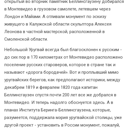
открытый во вторник памятник Беллинсгаузену добирался
в Монтевидео в грузовом самолете, летевшем через
Лондон и Майами. А отливали монумент по эскизу
живущего в Калужской области скульптора Алексея
Леонова в частной мастерской, расположенной в
Смоленской области.
Небольшой Уругвай всегда был благосклонен к русским -
до сих пор в 170 километрах от Монтевидео расположено
поселение русских староверов, которое в стране так и
называют «дорога бородачей». Вот и проплывший мимо
уругвайских берегов, как предполагают историки, между
декабрем 1819 и февралем 1820 года капитан
Беллинсгаузен спустя почти 200 лет все же добрался в
Монтевидео. И теперь надолго обоснуется здесь. А в
планах Института Беринга-Беллинсгаузена, которые,
разумеется, поддержала мэрия уругвайской столицы, уже
другой проект - установить в России монумент, пожалуй,