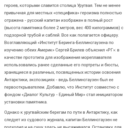
героев, которыми славится столица Уругвая. Тем не менее
привычная для местных «специфика» героизма полностью
отражена - русский капитан изображен в полный рост
(высота памятника более 2 метров, вес 400 килограммов) с
подзорной трубой и саблей. Все как полагается офицеру.
Возглавляющий «Институт Беринга-Беллинсгаузена по
изучению обеих Америк» Сергей Брилев объяснил «РГ»: в
качестве прототипа для изображения мореплавателя
использовались ранее сделанные его портреты и бюсты,
хранящиеся в различных, посвященных истории освоения
Антарктики, экспозициях - ведь Беллинсгаузен был ее
первооткрывателем. Добавлю, что Институт совместно с
фондом «Диалог Культур - Единый Мир» стал инициатором
установки памятника.
Однако к уругвайским берегам по пути в Антарктику, как
следует из судового журнала, капитан Беллинсгаузен не
подходил и на сушу здесь не высаживался. Остановку для