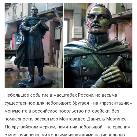
Небольшое событие в масштабах России, но весьма
существенное для небольшого Уругвая - на «презентацию»
монумента в российское посольство по-свойски, без
помпезности, заехал мэр Монтевидео Даниэль Мартинес.
По уругвайским меркам, памятник небольшой - не сравним
с многочисленными конными изваяниями национальных