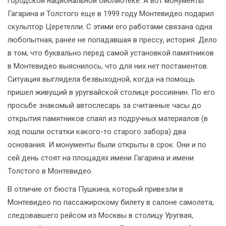
городской национальной библиотеке. А вот монументы
Гагарина и Толстого еще в 1999 году Монтевидео подарил
скульптор Церетелли. С этими его работами связана одна
любопытная, ранее не попадавшая в прессу, история. Дело
в том, что буквально перед самой установкой памятников
в Монтевидео выяснилось, что для них нет постаментов.
Ситуация выглядела безвыходной, когда на помощь
пришел живущий в уругвайской столице россиянин. По его
просьбе знакомый автослесарь за считанные часы до
открытия памятников спаял из подручных материалов (в
ход пошли остатки какого-то старого забора) два
основания. И монументы были открыты в срок. Они и по
сей день стоят на площадях имени Гагарина и имени
Толстого в Монтевидео.
В отличие от бюста Пушкина, который привезли в
Монтевидео по пассажирскому билету в салоне самолета,
следовавшего рейсом из Москвы в столицу Уругвая,