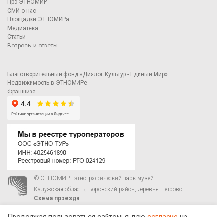
Про ЭТНОМИР
СМИ о нас
Площадки ЭТНОМИРа
Медиатека
Статьи
Вопросы и ответы
Благотворительный фонд «Диалог Культур - Единый Мир»
Недвижимость в ЭТНОМИРе
Франшиза
© ЭТНОМИР - этнографический парк-музей
Калужская область, Боровский район, деревня Петрово.
Схема проезда
00
00
С 9
до 21
ежедневно:
+7 495 023-81-81
,
zakaz@ethnomir.ru
Продолжая пользоваться сайтом, я даю
согласие
на