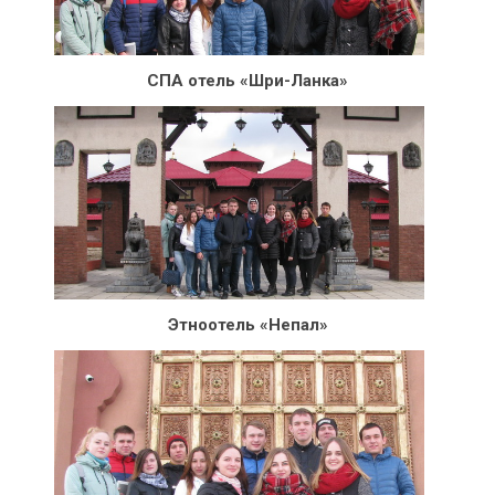
СПА отель «Шри-Ланка»
Этноотель «Непал»