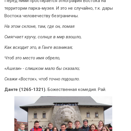
Перед ними простирается этнография Востока на
территории парка-музея. И это не случайно, т.к. дары
Востока человечеству безграничны.
На этом склоне, там, где он, ломая
Смягчает кручу, солнце в мир взошло,
Как всходит это, в Ганге возникая;
Чтоб это место имя обрело,
«Ашези» - слишком мало бы сказало;
Скажи «Восток», чтоб точно подошло.
Данте (1265-1321)
.
Божественная комедия. Рай.