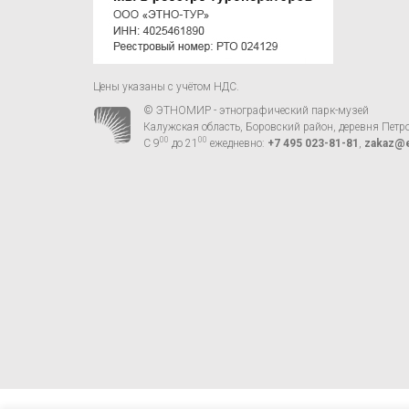
Цены указаны с учётом НДС.
© ЭТНОМИР - этнографический парк-музей
Калужская область, Боровский район, деревня Петр
00
00
С 9
до 21
ежедневно:
+7 495 023-81-81
,
zakaz@e