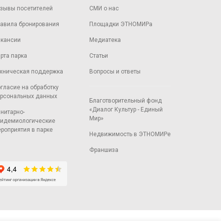
зывы посетителей
СМИ о нас
авила бронирования
Площадки ЭТНОМИРа
кансии
Медиатека
рта парка
Статьи
хническая поддержка
Вопросы и ответы
гласие на обработку
рсональных данных
Благотворительный фонд
«Диалог Культур - Единый
нитарно-
Мир»
идемиологические
роприятия в парке
Недвижимость в ЭТНОМИРе
Франшиза