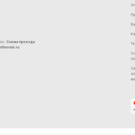
От
Пр
Ва
Ка
ово.
Схема проезда
Те
thnomir.ru
Со
пе
Са
эп
ме