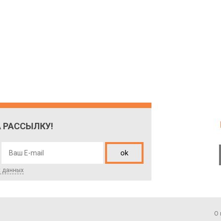
 РАССЫЛКУ!
ok
х данных
О 