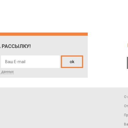
 РАССЫЛКУ!
ok
х данных
О 
От
Пр
Ва