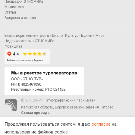
Площадки ЭТНОМИРа
Медиатека
Статьи
Вопросы и ответы
Благотворительный фонд «Диалог Культур - Единый Мир»
Недвижимость в ЭТНОМИРе
Франшиза
© ЭТНОМИР - этнографический парк-музей
Калужская область, Боровский район, деревня Петрово.
Схема проезда
00
00
С 9
до 21
ежедневно:
+7 495 023-81-81
,
zakaz@ethnomir.ru
Продолжая пользоваться сайтом, я даю
согласие
на
использование файлов cookie.