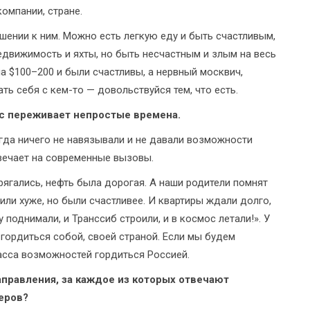
компании, стране.
ошении к ним. Можно есть легкую еду и быть счастливым,
недвижимость и яхты, но быть несчастным и злым на весь
а $100–200 и были счастливы, а нервный москвич,
ть себя с кем-то — довольствуйся тем, что есть.
с переживает непростые времена.
гда ничего не навязывали и не давали возможности
твечает на современные вызовы.
рягались, нефть была дорогая. А наши родители помнят
жили хуже, но были счастливее. И квартиры ждали долго,
у поднимали, и Транссиб строили, и в космос летали!». У
гордиться собой, своей страной. Если мы будем
масса возможностей гордиться Россией.
правления, за каждое из которых отвечают
еров?