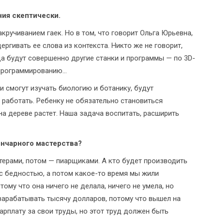
ния скептически.
ручиванием гаек. Но в том, что говорит Ольга Юрьевна,
ергивать ее слова из контекста. Никто же не говорит,
да будут совершенно другие станки и программы — по 3D-
рограммированию...
и смогут изучать биологию и ботанику, будут
работать. Ребенку не обязательно становиться
 на дереве растет. Наша задача воспитать, расширить
ончарного мастерства?
лтерами, потом — пиарщиками. А кто будет производить
с бедностью, а потом какое-то время мы жили
ому что она ничего не делала, ничего не умела, но
 зарабатывать тысячу долларов, потому что вышел на
арплату за свои труды, но этот труд должен быть