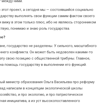
г между ними.
 этот проект, а сегодня мы — состоявшийся социально
ударству выполнять свои функции самим фактом своего
 вижу в этом только плюс, ибо не являюсь сторонником
ствую, понимаю и знаю роль государства.
ию?
ане, государство не разделены. У сильного, масштабного
еннего конфликта. Он может быть недоволен какими-то
эту свою позицию с общественной трибуны. Главное,
 на помощь государству в выполнении его функций.
вый министр образования Ольга Васильева про реформу
азад написали в концепции экологической школы
хозяйство, и про экологию, и про патриотическое
стная инициатива, а из уст высокопоставленного