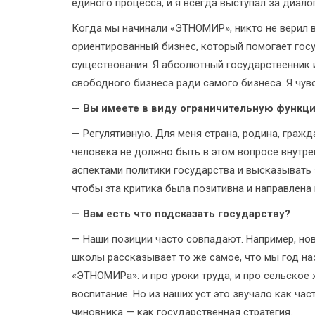
единого процесса, и я всегда выступал за диало
Когда мы начинали «ЭТНОМИР», никто не верил в
ориентированный бизнес, который помогает гос
существования. Я абсолютный государственник и
свободного бизнеса ради самого бизнеса. Я чув
— Вы имеете в виду ограничительную функц
— Регулятивную. Для меня страна, родина, гражд
человека не должно быть в этом вопросе внутр
аспектами политики государства и высказывать 
чтобы эта критика была позитивна и направлена
— Вам есть что подсказать государству?
— Наши позиции часто совпадают. Например, но
школы рассказывает то же самое, что мы год н
«ЭТНОМИРа»: и про уроки труда, и про сельское 
воспитание. Но из наших уст это звучало как ча
чиновника — как государственная стратегия.