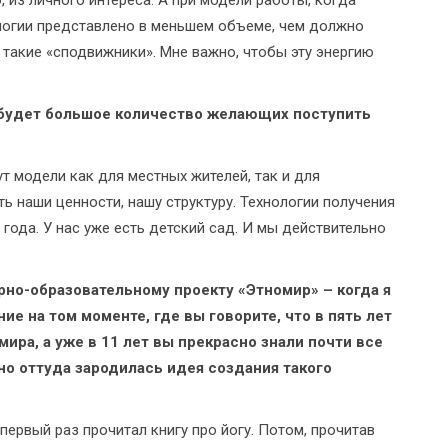
, из личного интереса. А при модели работы, когда
ологии представлено в меньшем объеме, чем должно
 такие «сподвижники». Мне важно, чтобы эту энергию
а будет большое количество желающих поступить
т модели как для местных жителей, так и для
ь наши ценности, нашу структуру. Технологии получения
года. У нас уже есть детский сад. И мы действительно
рно-образовательному проекту «Этномир» – когда я
ие на том моменте, где вы говорите, что в пять лет
ира, а уже в 11 лет вы прекрасно знали почти все
но оттуда зародилась идея создания такого
 первый раз прочитал книгу про йогу. Потом, прочитав