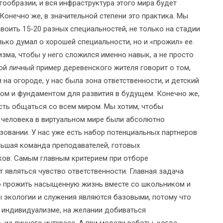
гообразии, и вся инфраструктура этого мира будет
Конечно же, в значительной степени это практика. Мы
воить 15-20 разных специальностей, не только на стадии
лько думал о хорошей специальности, но и «прожил» ее.
зма, чтобы у него сложился именно навык, а не просто
ой личный пример деревенского жителя говорит о том,
 на огороде, у нас была зона ответственности, и детский
ром и фундаментом для развития в будущем. Конечно же,
ть общаться со всем миром. Мы хотим, чтобы
 человека в виртуальном мире были абсолютно
овании. У нас уже есть набор потенциальных партнеров
ольшая команда преподавателей, готовых
ов. Самым главным критерием при отборе
т являться чувство ответственности. Главная задача
это прожить насыщенную жизнь вместе со школьником и
ы экологии и служения являются базовыми, потому что
а индивидуализме, на желании добиваться