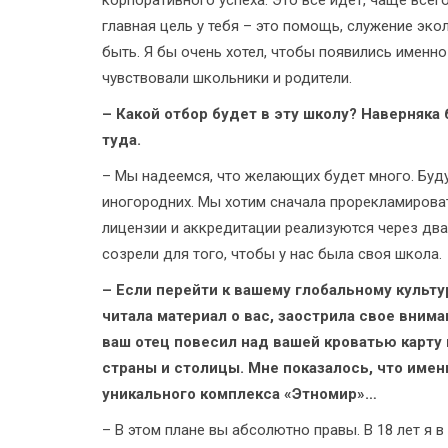
корпоративного успеха. Это все идет, чаще всего
главная цель у тебя – это помощь, служение эк
быть. Я бы очень хотел, чтобы появились именно
чувствовали школьники и родители.
– Какой отбор будет в эту школу? Наверняк
туда.
– Мы надеемся, что желающих будет много. Буду
иногородних. Мы хотим сначала прорекламироват
лицензии и аккредитации реализуются через два 
созрели для того, чтобы у нас была своя школа.
– Если перейти к вашему глобальному культу
читала материал о вас, заострила свое вниман
ваш отец повесил над вашей кроватью карту м
страны и столицы. Мне показалось, что имен
уникального комплекса «Этномир»…
– В этом плане вы абсолютно правы. В 18 лет я в