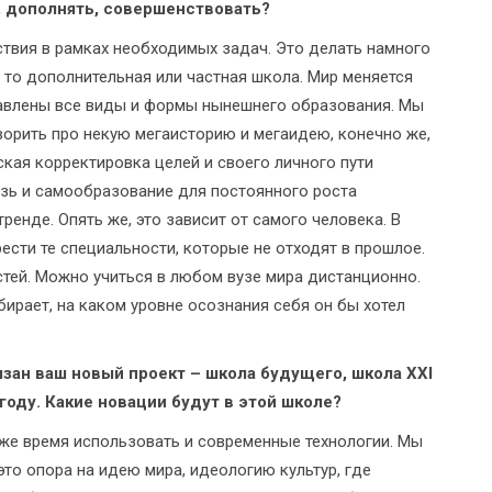
, дополнять, совершенствовать?
ствия в рамках необходимых задач. Это делать намного
 то дополнительная или частная школа. Мир меняется
тавлены все виды и формы нынешнего образования. Мы
орить про некую мегаисторию и мегаидею, конечно же,
ская корректировка целей и своего личного пути
язь и самообразование для постоянного роста
ренде. Опять же, это зависит от самого человека. В
сти те специальности, которые не отходят в прошлое.
тей. Можно учиться в любом вузе мира дистанционно.
бирает, на каком уровне осознания себя он бы хотел
язан ваш новый проект – школа будущего, школа XXI
году. Какие новации будут в этой школе?
 же время использовать и современные технологии. Мы
это опора на идею мира, идеологию культур, где