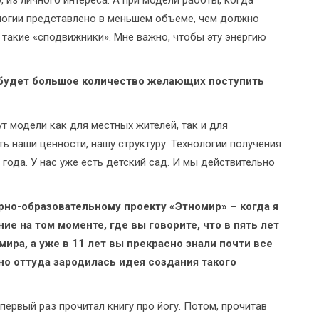
, из личного интереса. А при модели работы, когда
ологии представлено в меньшем объеме, чем должно
 такие «сподвижники». Мне важно, чтобы эту энергию
а будет большое количество желающих поступить
т модели как для местных жителей, так и для
ь наши ценности, нашу структуру. Технологии получения
года. У нас уже есть детский сад. И мы действительно
рно-образовательному проекту «Этномир» – когда я
ие на том моменте, где вы говорите, что в пять лет
ира, а уже в 11 лет вы прекрасно знали почти все
но оттуда зародилась идея создания такого
 первый раз прочитал книгу про йогу. Потом, прочитав