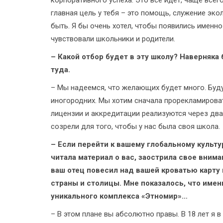
корпоративного успеха. Это все идет, чаще всего
главная цель у тебя – это помощь, служение эк
быть. Я бы очень хотел, чтобы появились именно
чувствовали школьники и родители.
– Какой отбор будет в эту школу? Наверняк
туда.
– Мы надеемся, что желающих будет много. Буду
иногородних. Мы хотим сначала прорекламироват
лицензии и аккредитации реализуются через два 
созрели для того, чтобы у нас была своя школа.
– Если перейти к вашему глобальному культу
читала материал о вас, заострила свое вниман
ваш отец повесил над вашей кроватью карту м
страны и столицы. Мне показалось, что имен
уникального комплекса «Этномир»…
– В этом плане вы абсолютно правы. В 18 лет я в