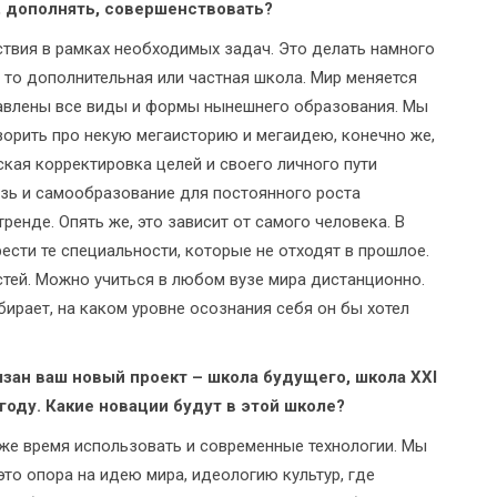
, дополнять, совершенствовать?
ствия в рамках необходимых задач. Это делать намного
 то дополнительная или частная школа. Мир меняется
тавлены все виды и формы нынешнего образования. Мы
орить про некую мегаисторию и мегаидею, конечно же,
ская корректировка целей и своего личного пути
язь и самообразование для постоянного роста
ренде. Опять же, это зависит от самого человека. В
сти те специальности, которые не отходят в прошлое.
тей. Можно учиться в любом вузе мира дистанционно.
бирает, на каком уровне осознания себя он бы хотел
язан ваш новый проект – школа будущего, школа XXI
году. Какие новации будут в этой школе?
 же время использовать и современные технологии. Мы
это опора на идею мира, идеологию культур, где