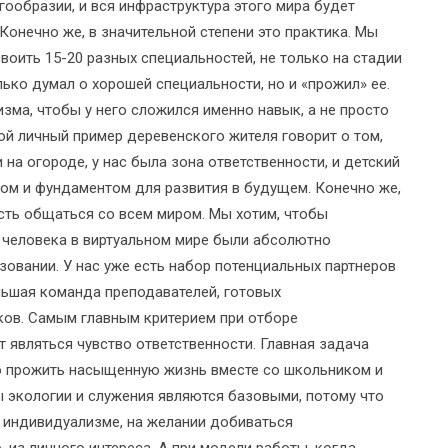
гообразии, и вся инфраструктура этого мира будет
Конечно же, в значительной степени это практика. Мы
воить 15-20 разных специальностей, не только на стадии
лько думал о хорошей специальности, но и «прожил» ее.
зма, чтобы у него сложился именно навык, а не просто
ой личный пример деревенского жителя говорит о том,
 на огороде, у нас была зона ответственности, и детский
ром и фундаментом для развития в будущем. Конечно же,
ть общаться со всем миром. Мы хотим, чтобы
 человека в виртуальном мире были абсолютно
овании. У нас уже есть набор потенциальных партнеров
ольшая команда преподавателей, готовых
ов. Самым главным критерием при отборе
т являться чувство ответственности. Главная задача
это прожить насыщенную жизнь вместе со школьником и
ы экологии и служения являются базовыми, потому что
а индивидуализме, на желании добиваться