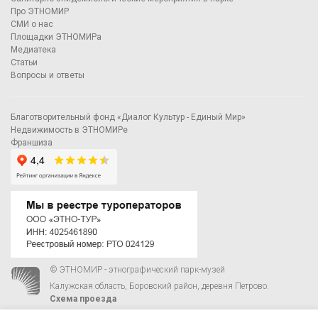
Про ЭТНОМИР
СМИ о нас
Площадки ЭТНОМИРа
Медиатека
Статьи
Вопросы и ответы
Благотворительный фонд «Диалог Культур - Единый Мир»
Недвижимость в ЭТНОМИРе
Франшиза
© ЭТНОМИР - этнографический парк-музей
Калужская область, Боровский район, деревня Петрово.
Схема проезда
00
00
С 9
до 21
ежедневно:
+7 495 023-81-81
,
zakaz@ethnomir.ru