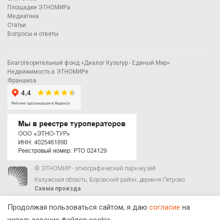
Площадки ЭТНОМИРа
Медиатека
Статьи
Вопросы и ответы
Благотворительный фонд «Диалог Культур - Единый Мир»
Недвижимость в ЭТНОМИРе
Франшиза
© ЭТНОМИР - этнографический парк-музей
Калужская область, Боровский район, деревня Петрово.
Схема проезда
00
00
С 9
до 21
ежедневно:
+7 495 023-81-81
,
zakaz@ethnomir.ru
Продолжая пользоваться сайтом, я даю
согласие
на