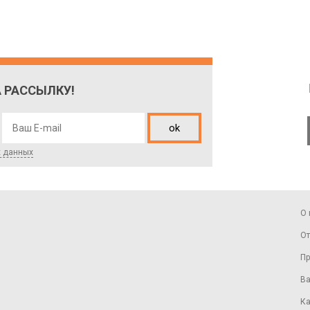
 РАССЫЛКУ!
ok
х данных
О 
От
Пр
Ва
Ка