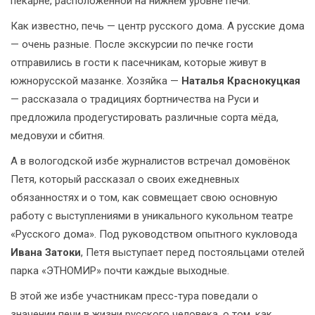
пекарне, расположенной на нижнем уровне печи.
Как известно, печь — центр русского дома. А русские дома
— очень разные. После экскурсии по печке гости
отправились в гости к пасечникам, которые живут в
южнорусской мазанке. Хозяйка —
Наталья Краснокуцкая
— рассказала о традициях бортничества на Руси и
предложила продегустировать различные сорта мёда,
медовухи и сбитня.
А в вологодской избе журналистов встречал домовёнок
Петя, который рассказал о своих ежедневных
обязанностях и о том, как совмещает свою основную
работу с выступлениями в уникального кукольном театре
«Русского дома». Под руководством опытного кукловода
Ивана Затоки
, Петя выступает перед постояльцами отелей
парка «ЭТНОМИР» почти каждые выходные.
В этой же избе участникам пресс-тура поведали о
значении печи в жизни русского человека, о том, как