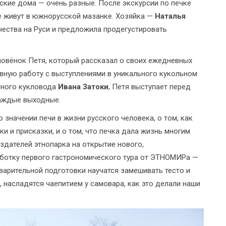
сские дома — очень разные. После экскурсии по печке
ые живут в южнорусской мазанке. Хозяйка —
Наталья
чества на Руси и предложила продегустировать
мовёнок Петя, который рассказал о своих ежедневных
вную работу с выступлениями в уникального кукольном
тного кукловода
Ивана Затоки
, Петя выступает перед
аждые выходные.
 значении печи в жизни русского человека, о том, как
и и присказки, и о том, что печка дала жизнь многим
дателей этнопарка на открытие нового,
аботку первого гастрономического тура от ЭТНОМИРа —
дварительной подготовки научатся замешивать тесто и
, насладятся чаепитием у самовара, как это делали наши