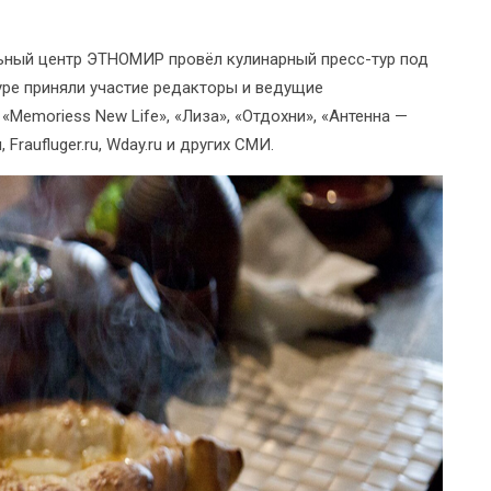
льный центр ЭТНОМИР провёл кулинарный пресс-тур под
уре приняли участие редакторы и ведущие
«Memoriess New Life», «Лиза», «Отдохни», «Антенна —
 Fraufluger.ru, Wday.ru и других СМИ.