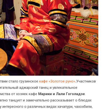
твии стало грузинское
кафе «Золотое руно»
.
Участников
игательный аджарский танец и увлекательное
имства от хозяек кафе
Марики и Лали Гоголадзе
.
лепно танцует и замечательно рассказывает о блюдах
у интересного о различных видах хачапури, чахохбили,