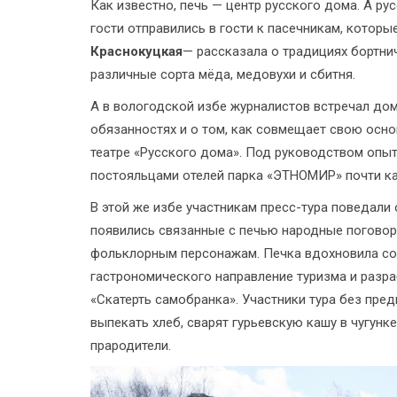
Как известно, печь — центр русского дома. А ру
гости отправились в гости к пасечникам, котор
Краснокуцкая
— рассказала о традициях бортни
различные сорта мёда, медовухи и сбитня.
А в вологодской избе журналистов встречал до
обязанностях и о том, как совмещает свою осно
театре «Русского дома». Под руководством опы
постояльцами отелей парка «ЭТНОМИР» почти к
В этой же избе участникам пресс-тура поведали о
появились связанные с печью народные поговорк
фольклорным персонажам. Печка вдохновила соз
гастрономического направление туризма и разр
«Скатерть самобранка». Участники тура без пре
выпекать хлеб, сварят гурьевскую кашу в чугунке
прародители.