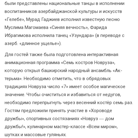
были представлены национальные танцы в исполнении
воспитанников азербайджанской культуры и искусств
«Гелебе», Мурад Гаджиев исполнил известную песню
Муслима Магомаева «Синяя вечность», Фарида
Ибрагимова исполнила танец «Узундара» (в переводе с
азерб. «длинное ущелье»).
Для гостей также была подготовлена интерактивная
анимационная программа «Семь костров Новруза»,
которую открыл башкирский народный ансамбль «Ак-
терьма». Необходимо отметить, что в обрядовых
традициях Новруза число «7» имеет особое магическое
значение. Чтобы очиститься и избавиться от недугов,
необходимо перепрыгнуть через весенний костёр семь раз.
Гостям предложили принять участие в «Хороводе
дружбы», спортивных состязаниях «Новруз ― дом
дружбы!», кулинарном мастер-классе «Всем миром»,
шутках и массовые гуляньях.