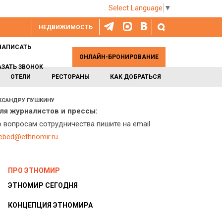
Select Language
▼
НЕДВИЖИМОСТЬ
НАПИСАТЬ
ОНЛАЙН-БРОНИРОВАНИЕ
АЗАТЬ ЗВОНОК
ОТЕЛИ
РЕСТОРАНЫ
КАК ДОБРАТЬСЯ
ЕКСАНДРУ ПУШКИНУ
ля журналистов и прессы:
о вопросам сотрудничества пишите на email
lebed@ethnomir.ru
.
ПРО ЭТНОМИР
ЭТНОМИР СЕГОДНЯ
КОНЦЕПЦИЯ ЭТНОМИРА