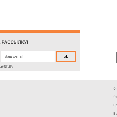
 РАССЫЛКУ!
ok
х данных
О 
От
Пр
Ва