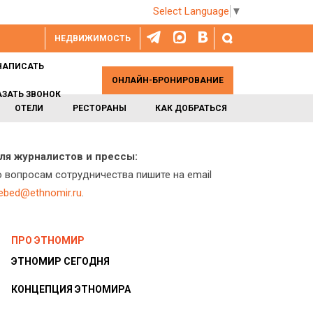
Select Language
▼
НЕДВИЖИМОСТЬ
НАПИСАТЬ
ОНЛАЙН-БРОНИРОВАНИЕ
АЗАТЬ ЗВОНОК
ОТЕЛИ
РЕСТОРАНЫ
КАК ДОБРАТЬСЯ
ля журналистов и прессы:
о вопросам сотрудничества пишите на email
lebed@ethnomir.ru
.
ПРО ЭТНОМИР
ЭТНОМИР СЕГОДНЯ
КОНЦЕПЦИЯ ЭТНОМИРА