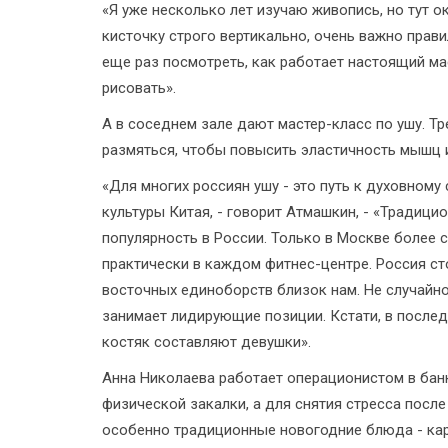
«Я уже несколько лет изучаю живопись, но тут 
кисточку строго вертикально, очень важно прави
еще раз посмотреть, как работает настоящий ма
рисовать».
А в соседнем зале дают мастер-класс по ушу. Т
размяться, чтобы повысить эластичность мышц 
«Для многих россиян ушу - это путь к духовном
культуры Китая, - говорит Атмашкин, - «Традиц
популярность в России. Только в Москве более с
практически в каждом фитнес-центре. Россия ст
восточных единоборств близок нам. Не случайно
занимает лидирующие позиции. Кстати, в послед
костяк составляют девушки».
Анна Николаева работает операционистом в банке
физической закалки, а для снятия стресса посл
особенно традиционные новогодние блюда - кар