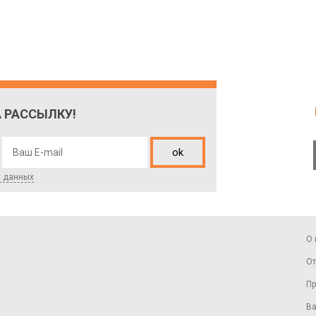
 РАССЫЛКУ!
ok
х данных
О 
От
Пр
Ва