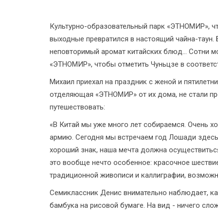
Культурно-образовательный парк «ЭТНОМИР», чт
выходные превратился в настоящий чайна-таун. 
неповторимый аромат китайских блюд... Сотни м
«ЭТНОМИР», чтобы отметить Чуньцзе в соответс
Михаил приехал на праздник с женой и пятилетни
отделяющая «ЭТНОМИР» от их дома, не стали пр
путешествовать:
«В Китай мы уже много лет собираемся. Очень х
армию. Сегодня мы встречаем год Лошади здесь,
хороший знак, наша мечта должна осуществиться
это вообще нечто особенное: красочное шествие
традиционной живописи и каллиграфии, возможно
Семиклассник Денис внимательно наблюдает, к
бамбука на рисовой бумаге. На вид - ничего сло