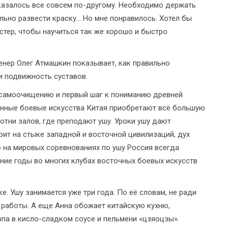
оказалось все совсем по-другому. Необходимо держать
льно развести краску... Но мне понравилось. Хотел бы
стер, чтобы научиться так же хорошо и быстро
ренер Олег Атмашкин показывает, как правильно
и подвижность суставов.
у самоочищению и первый шаг к пониманию древней
ионные боевые искусства Китая приобретают всё большую
отни залов, где преподают ушу. Уроки ушу дают
оит на стыке западной и восточной цивилизаций, дух
 на мировых соревнованиях по ушу Россия всегда
ние годы во многих клубах восточных боевых искусств
. Ушу занимается уже три года. По её словам, не ради
е работы. А еще Анна обожает китайскую кухню,
па в кисло-сладком соусе и пельмени «цзяоцзы».