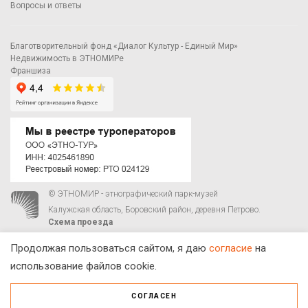
Вопросы и ответы
Благотворительный фонд «Диалог Культур - Единый Мир»
Недвижимость в ЭТНОМИРе
Франшиза
© ЭТНОМИР - этнографический парк-музей
Калужская область, Боровский район, деревня Петрово.
Схема проезда
00
00
С 9
до 21
ежедневно:
+7 495 023-81-81
,
zakaz@ethnomir.ru
Продолжая пользоваться сайтом, я даю
согласие
на
использование файлов cookie.
СОГЛАСЕН