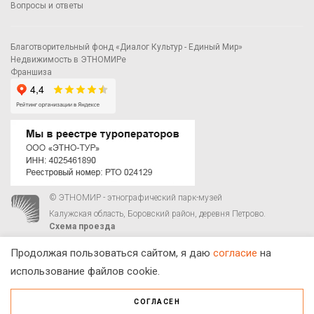
Вопросы и ответы
Благотворительный фонд «Диалог Культур - Единый Мир»
Недвижимость в ЭТНОМИРе
Франшиза
© ЭТНОМИР - этнографический парк-музей
Калужская область, Боровский район, деревня Петрово.
Схема проезда
00
00
С 9
до 21
ежедневно:
+7 495 023-81-81
,
zakaz@ethnomir.ru
Продолжая пользоваться сайтом, я даю
согласие
на
использование файлов cookie.
СОГЛАСЕН