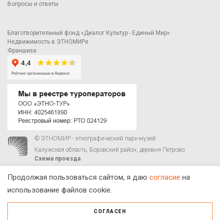
Вопросы и ответы
Благотворительный фонд «Диалог Культур - Единый Мир»
Недвижимость в ЭТНОМИРе
Франшиза
© ЭТНОМИР - этнографический парк-музей
Калужская область, Боровский район, деревня Петрово.
Схема проезда
00
00
С 9
до 21
ежедневно:
+7 495 023-81-81
,
zakaz@ethnomir.ru
Продолжая пользоваться сайтом, я даю
согласие
на
использование файлов cookie.
СОГЛАСЕН