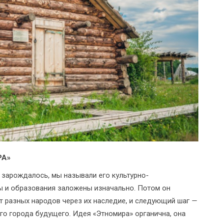
РА»
о зарождалось, мы называли его культурно-
ры и образования заложены изначально. Потом он
т разных народов через их наследие, и следующий шаг
—
го города будущего. Идея «Этномира» органична, она