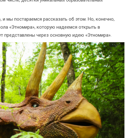
том числе, десятки уникальных образовательных
 и мы постараемся рассказать об этом. Но, конечно,
кола «Этномира», которую надеемся открыть в
ут представлены через основную идею «Этномира».