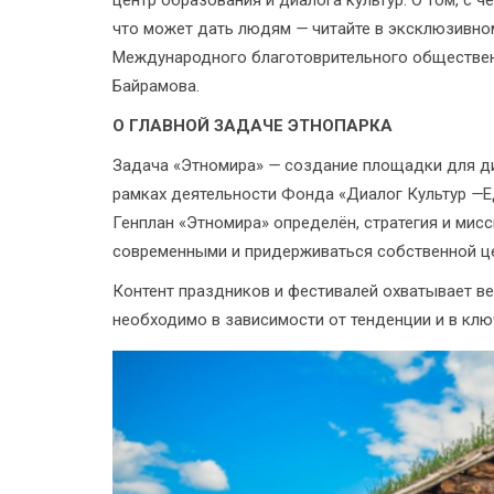
центр образования и диалога культур. О том, с че
что может дать людям
—
читайте в эксклюзивно
Международного благотоврительного обществен
Байрамова.
О ГЛАВНОЙ ЗАДАЧЕ ЭТНОПАРКА
Задача «Этномира»
—
создание площадки для диа
рамках деятельности Фонда «Диалог Культур
—
Е
Генплан «Этномира» определён, стратегия и ми
современными и придерживаться собственной ц
Контент праздников и фестивалей охватывает ве
необходимо в зависимости от тенденции и в клю