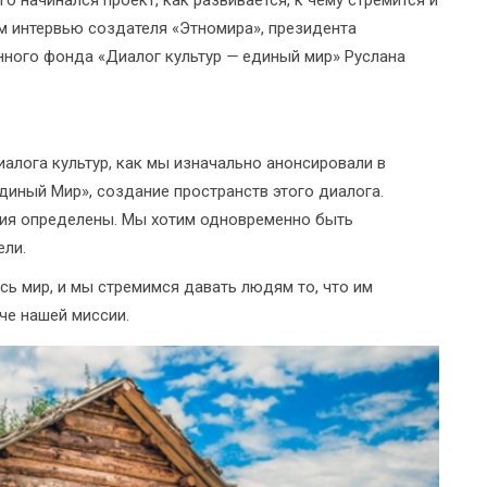
го начинался проект, как развивается, к чему стремится и
м интервью создателя «Этномира», президента
ного фонда «Диалог культур
—
единый мир» Руслана
лога культур, как мы изначально анонсировали в
диный Мир», создание пространств этого диалога.
ссия определены. Мы хотим одновременно быть
ели.
сь мир, и мы стремимся давать людям то, что им
че нашей миссии.