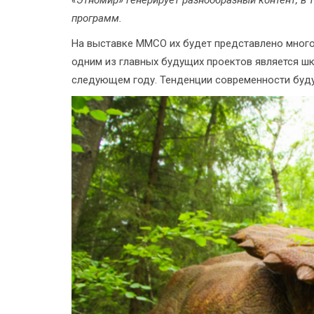
«Этномир» генерирует разнообразный контент, в 
программ.
На выставке ММСО их будет представлено много,
одним из главных будущих проектов является ш
следующем году. Тенденции современности буд