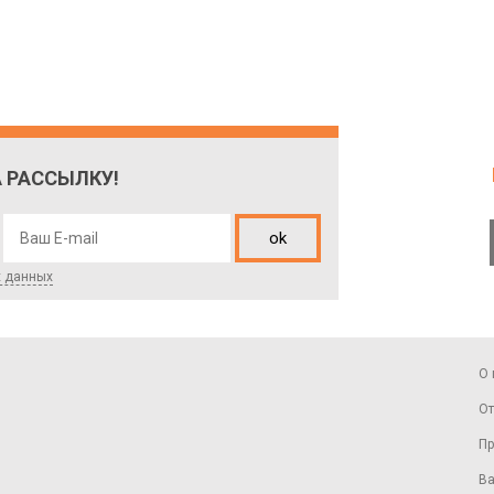
 РАССЫЛКУ!
ok
х данных
О 
От
Пр
Ва