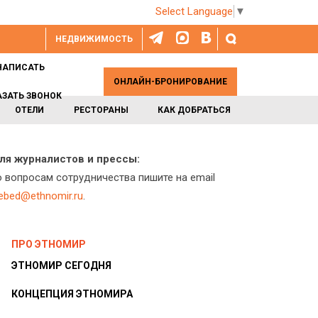
Select Language
▼
НЕДВИЖИМОСТЬ
НАПИСАТЬ
ОНЛАЙН-БРОНИРОВАНИЕ
АЗАТЬ ЗВОНОК
ОТЕЛИ
РЕСТОРАНЫ
КАК ДОБРАТЬСЯ
ля журналистов и прессы:
о вопросам сотрудничества пишите на email
lebed@ethnomir.ru
.
ПРО ЭТНОМИР
ЭТНОМИР СЕГОДНЯ
КОНЦЕПЦИЯ ЭТНОМИРА